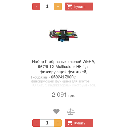
материала.
Купить
-
+
Набор Г-образных ключей WERA,
967/9 TX Multicolour HF 1, с
фиксирующей функцией,
05024179001
Г-образный ключ TORX®. С
фиксирующей функцией для винтов
TORX®. С индикаторами инструментов.
Take it easy": Цветовая кодировка
2 091
размеров. BlackLaser для отличной
грн.
защиты от коррозии и для более
долгого срока службы. Износостойкий
материал зажима для большого срока
службы
Купить
-
+