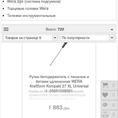
Wera 2go (система подсумков)
Торцевые головки Wera
Тележки инструментальные
Всего:
720
Товаров на странице 6
По популярности
Ручка-битодержатель с пеналом и
битами удлиненная WERA
Корз
0
Kraftform Kompakt 27 XL Universal
1, 05051028001
Набор из битов для универсального
Отло
0
применения. Ручка с рабочим концом
300 мм и вытянутым по форме,
запирающейся битодержателем для
Прос
0
1 883
заворачивания в труднодоступных
грн.
местах. Благодаря вытянутой форме
можно работать также с креплением в
Срав
0
очень ограниченном пространстве.