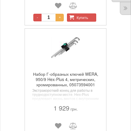
Многокомпонентная ручка Kraftform для
высокой скорости работы и
эргономичного заворачивания.
Купить
-
+
Набор Г-образных ключей WERA,
950/9 Hex-Plus 4, метрических,
хромированных, 05073594001
Экстракороткий конец для работы в
труднодоступном месте. Hex-Plus
продлевает жизнь винтов с внутренним
шестигранником. Шариковый
1 929
наконечник на длинной стороне ключа
грн.
позволяет уверенно работать даже в
сложных условиях монтажа.
Хромированный стержень для
отличной защиты от коррозии В
практичном зажиме из износостойкого