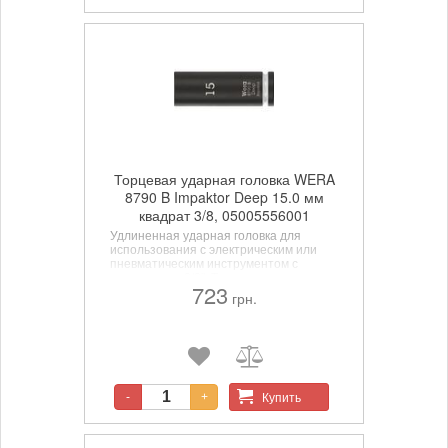
Торцевая ударная головка WERA
8790 B Impaktor Deep 15.0 мм
квадрат 3/8, 05005556001
Удлиненная ударная головка для
использования с электрическим или
пневматическим инструментом с
хвостовиком 3/8". Также может
723
использоваться для работы с глубоко
грн.
посаженным крепежом и
выступающими резьбовыми
шпильками. Технология Impaktor
обеспечивает более длительный срок
службы, даже при экстремальных
требованиях.
Купить
-
+