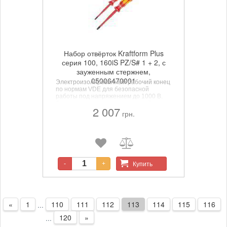
Набор отвёрток Kraftform Plus
серия 100, 160iS PZ/S# 1 + 2, с
зауженным стержнем,
05006470001
Электроизолированный рабочий конец
по нормам VDE для безопасной
работы под напряжением до 1000 В.
Твердые зоны ручки для высокой
2 007
скорости работы, мягкие зоны ручки
грн.
для передачи больших моментов
затяжки. С маркировкой ручки для
облегчённого отбора и сортировки
инструментов. С шестигранным краем
ручки для защиты от перекатывания. С
зауженным стержнем;
комбинированный профиль Pozidriv /
Купить
-
+
шлиц.
«
1
110
111
112
113
114
115
116
...
120
»
...