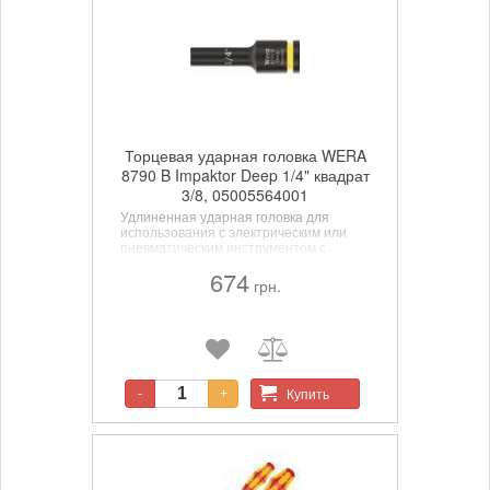
Торцевая ударная головка WERA
8790 B Impaktor Deep 1/4" квадрат
3/8, 05005564001
Удлиненная ударная головка для
использования с электрическим или
пневматическим инструментом с
хвостовиком 3/8". Также может
674
использоваться для работы с глубоко
грн.
посаженным крепежом и
выступающими резьбовыми
шпильками.
Купить
-
+