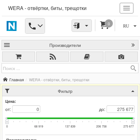
WERA - отвёртки, биты, трещотки
0
RU
Производители
Главная
WERA - отвёртки, биты, трещотки
Фильтр
Цена:
от:
до:
0
68 919
137 839
206 758
275 677