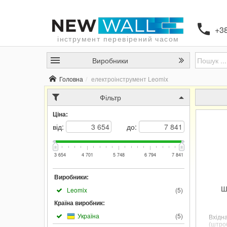
+38
інструмент перевірений часом
Виробники
Головна
електроінструмент Leomix
Фільтр
Ціна:
від:
до:
3 654
4 701
5 748
6 794
7 841
Виробники:
Ш
Leomix
(
5
)
Країна виробник:
Україна
(
5
)
Вхідн
(штро