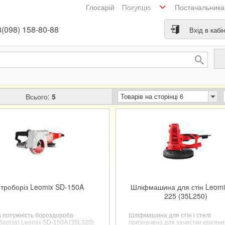
Глосарій
Постачальник
Покупцю
(098) 158-80-88
Вхід в кабі
Всього:
5
Товарів на сторінці 6
троборіз Leomix SD-150A
Шліфмашина для стін Leomi
225 (35L250)
а потужність бороздороба
Шліфмашина для стін і стелі
боріза) Leomix SD-150A (35L320)
призначена для зачистки кам'яних