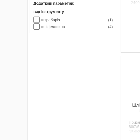
- 2400
Додаткові параметри:
наван
диска 
вид інструменту
(глиби
штраборіз
(
1
)
(шири
шліфмашина
(
4
)
Шлі
Призна
600W,
"ЖИРА
1500об