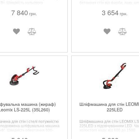
 Вт. Швидкість нульового
бетонних стін від фарби, лаку, ш
таження - 8000 об/хв. Діаметр
та шпаклівки. Напруга 110-127В ~
7 840
3 654
- 150 мм. Ріжуча здатність
Гц / 220-240 ~ 50 Гц. Потужність
грн.
грн.
на) 8-43 мм. Ріжуча здатність
1050/1220 Вт. Діаметр шліфуваль
на) 28 мм.
насадки 215 мм.
фувальна машина (жираф)
Шліфмашина для стін LEOMI
Leomix LS-225L (35L260)
225LED
чена для стін і стелі потужністю
Шліфмашина для стін LEOMIX LS
 подовжена шліфувальна машина
225LED з підсвічуванням LED. Ча
Ф". Швидкість обертання 600-
холостого ходу: від 600 до 1500
./хв. Діаметр круглої
оборотів в хвилину. Споживана