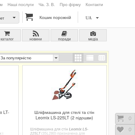
ам
Наші послуги
Ча. З. В.
Про фірму
Контакти
Кошик порожній
нет
UA
каталог
новини
поради
медіа
За популярністю
x LT-
Шліфмашина для стелі та стін
Leomix LS-225LT (2 підошви)
Коши
0
Відк
0
Шліфмашина для стін
Leomix LS-
 і
225LT
(35L280) призначена для