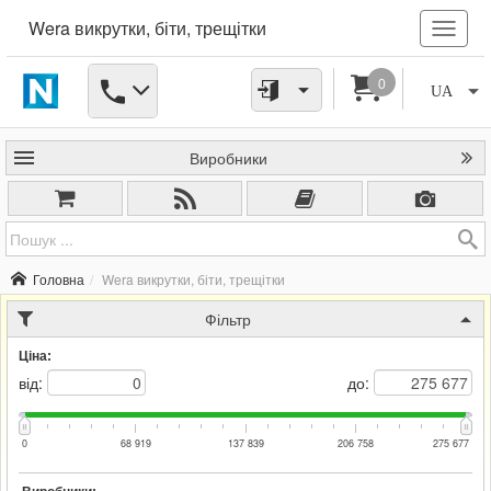
Wera викрутки, біти, трещітки
0
UA
Виробники
Головна
Wera викрутки, біти, трещітки
Фільтр
Ціна:
від:
до:
0
68 919
137 839
206 758
275 677