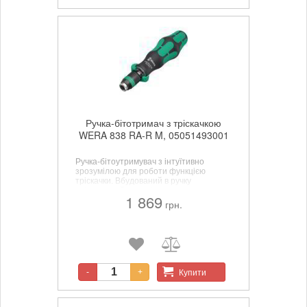
Ручка-бітотримач з тріскачкою
WERA 838 RA-R M, 05051493001
Ручка-бітоутримувач з інтуїтивно
зрозумілою для роботи функцією
тріскачки. Вбудований в ручку
тріскачковий механізм з тонким
1 869
зачепленням (36 зубців/кут повернення
грн.
10°) спрощує та прискорює
загвинчування без нудних повторних
накидань. Тріскачковий механізм,
повністю захований в ручку, робить
загвинчування зручним і маловтомним.
Купити
-
+