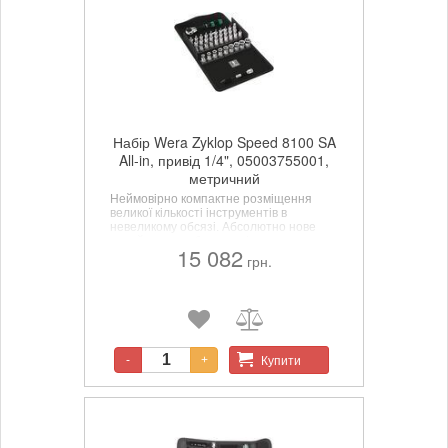
Набір Wera Zyklop Speed 8100 SA
All-in, привід 1/4", 05003755001,
метричний
Неймовірно компактне розміщення
великої кількості інструментів в
невеликому обсязі. Абсолютно нове
сприйняття набору з тріскачкою
15 082
завдяки оригінальному м'якому
грн.
футляру, що володіє високою міцністю і
довговічністю. Футляр з можливістю
вертикального розміщення для
кращого огляду інструментів на полиці
в майстерні.
Купити
-
+