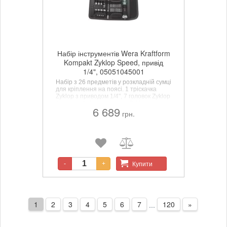
Набір інструментів Wera Kraftform
Kompakt Zyklop Speed, привід
1/4", 05051045001
Набір з 26 предметів у розкладній сумці
для кріплення на поясі. 1 тріскачка
Zyklop з приводом 1/4", 7 головок Zyklop
(метричні), 1 подовжувач Zyklop
6 689
(довгий) з муфтою вільного ходу, 1
грн.
перехідник, 16 біт довжиною 50 мм.
Купити
-
+
1
2
3
4
5
6
7
120
»
...