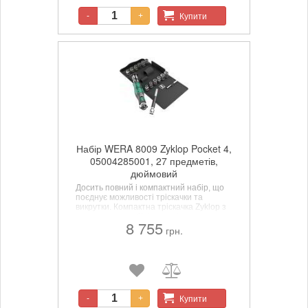
Здатність навантаження більше 65 Нм.
Купити
-
+
Набір WERA 8009 Zyklop Pocket 4,
05004285001, 27 предметів,
дюймовий
Досить повний і компактний набір, що
поєднує можливості тріскачки та
викрутки. Компактна тріскачка Zyklop з
магазином для бітів, що міститься в
8 755
кишені штанів. Пряме приєднання з
грн.
магнітом для біт 1/4" та головок 3/8".
Купити
-
+