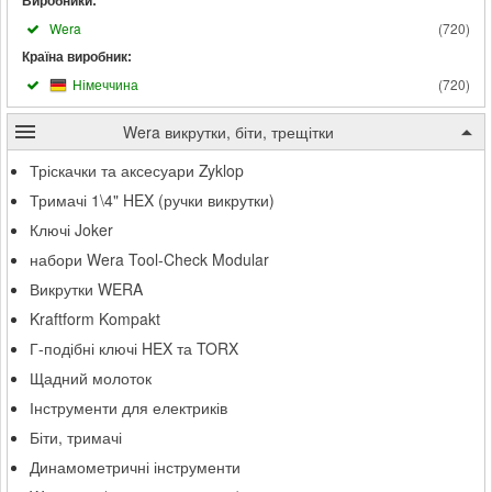
Виробники:
Wera
(
720
)
Країна виробник:
Німеччина
(
720
)
Wera викрутки, біти, трещітки
Тріскачки та аксесуари Zyklop
Тримачі 1\4" HEX (ручки викрутки)
Ключі Joker
набори Wera Tool-Check Modular
Викрутки WERA
Kraftform Kompakt
Г-подібні ключі HEX та TORX
Щадний молоток
Інструменти для електриків
Біти, тримачі
Динамометричні інструменти