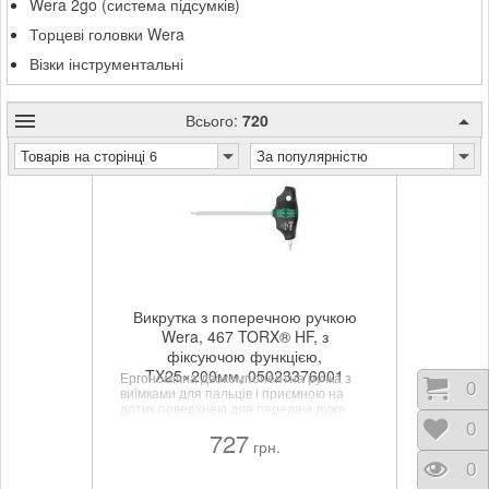
Wera 2go (система підсумків)
Торцеві головки Wera
Візки інструментальні
Всього:
720
Товарів на сторінці 6
За популярністю
Викрутка з поперечною ручкою
Wera, 467 TORX® HF, з
фіксуючою функцією,
TX25×200мм, 05023376001
Ергономічна двокомпонентна ручка з
Коши
0
виїмками для пальців і приємною на
дотик поверхнею для передачі дуже
великих зусиль і значно полегшує
Відк
0
727
роботу. З індикаторами інструментів
грн.
"Take it easy": Кольорове маркування
Пере
0
профілю та догляд за садом розміру. З
додатковим коротким робочим кінцем