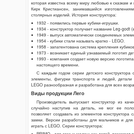
которая известна всему миру любовью к сказкам и
Кирк Кристиансен, занимавшийся изготовления
столярных изделий. История конструктора:
1932 - появились первые кубики-игрушки.
1934 - конструктор получает название Leg-godt (
1949 - выпуск автоматически соединяемых элем
1954 - кубики стали называть кратко - LEGO.
1958 - запатентована система крепления кубиков
1973 - возникает единый узнаваемый логотип дет
1993 - компания создает новую версию логотип
настоящего времени.
С каждым годом серии детского конструктора 
элементы, фигурки транспорта и людей, детали
LEGO разнообразная и разработана для всех возра
Виды продукции Лего
Производитель выпускает конструктор из кач
случайно наступив на деталь, не мог ее поло
позволяет создавать из элементов конструктора 
замки. Версии разработаны для мальчиков и для
играть с LEGO. Серии конструктора:
PRIMO - для самых маленьких детей, помогает р