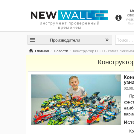
Ми
сло
уник
инструмент проверенный
Лег
временем
меч
Осн
кон
Производители
асс
Главная
Новости
Конструктор LEGO - самая любимая
Конструкто
Кон
узн
02.08
П
конс
наиб
вари
Ист
Ко