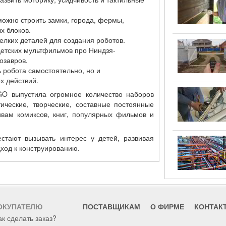
можно строить замки, города, фермы,
х блоков.
елких деталей для создания роботов.
етских мультфильмов про Ниндзя-
озавров.
 робота самостоятельно, но и
х действий.
GO выпустила огромное количество наборов
ические, творческие, составные постоянные
вам комиксов, книг, популярных фильмов и
стают вызывать интерес у детей, развивая
дход к конструированию.
ОКУПАТЕЛЮ
ПОСТАВЩИКАМ
О ФИРМЕ
КОНТАК
ак сделать заказ?