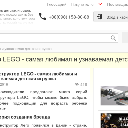
Глоссарий
Поставщи
Покупателю
р детских игрушек
жно представить без
+38(098) 158-80-88
Вход в каби
ального конструктора
о, который является
той каждого ребенка.
ова успеха детского
структора - высокое
качество деталей,
разнообразный
ортимент, простота и
 и узнаваемая детская игрушка
универсальность.
р LEGO - самая любимая и узнаваемая детс
структор LEGO - самая любимая и
аваемая детская игрушка
416
.2016
роизводители предлагают много серий
труктора LEGO, чтобы можно было выбрать
олее подходящий для возраста ребенка
ант.
ория создания бренда
нструктор Лего появился в Дании - стране,