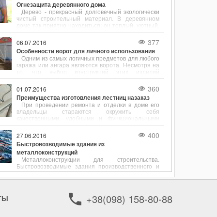
Огнезащита деревянного дома
Дерево - прекрасный долговечный экологически
чистый строительный материал. В деревянном
доме так приятно находиться: он теплый, уютный,
в нем даже дышится легко.
377
06.07.2016
Особенности ворот для личного использования
Одним из самых логичных предметов для любого
гаража или ангара являются ворота. Несмотря на
то, что выбор конструкций этих изделий
достаточно ограничен, с каждым днем
покупателям становится все сложнее
360
01.07.2016
определиться со своей покупкой.
Преимущества изготовления лестниц назаказ
При проведении ремонта и отделки в доме его
владельцы стараются окружить себя
качественными, удобными и функциональными
вещами. Если идет речь об обустройстве
двухэтажного дома или многоярусной квартиры,
400
27.06.2016
много времени уделяется выбору лестницы.
Быстровозводимые здания из
Именно она выступает в роли связующего
металлоконструкций
элемента между этажами.
Металлоконструкции для строительства.
Быстровозводимые здания производственного и
прочего назначения на металлокаркасе.
Преимущества быстровозводимых зданий из
металлоконструкций.
+38(098) 158-80-88
ТЫ