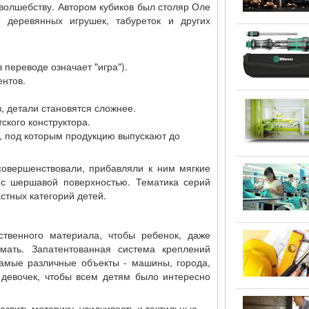
 волшебству. Автором кубиков был столяр Оле
м деревянных игрушек, табуреток и других
в переводе означает "игра").
ентов.
, детали становятся сложнее.
ского конструктора.
а, под которым продукцию выпускают до
совершенствовали, прибавляли к ним мягкие
 с шершавой поверхностью. Тематика серий
стных категорий детей.
ественного материала, чтобы ребенок, даже
мать. Запатентованная система креплений
самые различные объекты - машины, города,
 девочек, чтобы всем детям было интересно
азвить моторику, усидчивость и тактильные