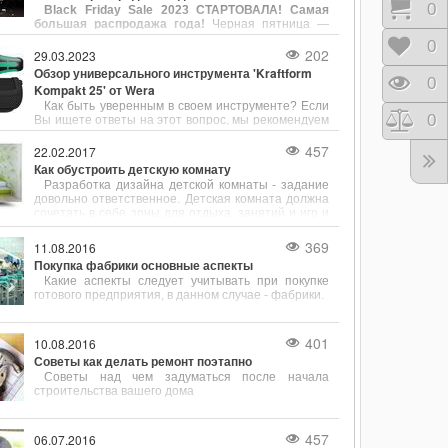
Корз
0
Black Friday Sale 2023 СТАРТОВАЛА! Самая
струбцин является компания Bessey, известная
большая распродажа года!
Черная пятница —
своей продукцией, сочетающей в себе надёжность,
самая большая распродажа года, которая пройдет
точность и разнообразие конструкций.
Отло
0
с 23.11.23 по 30.11.23 в магазине Newwall.kiev.ua.
202
29.03.2023
Вас ждут скидки на все товары. Черная пятница —
Обзор универсального инструмента 'Kraftform
тот день, когда можно совершить желаемую
Прос
0
Kompakt 25' от Wera
покупку со скидкой на все товары вне зависимости
Как быть уверенным в своем инструменте? Если
от суммы покупки.
Срав
0
Вы ищете ответы на этот вопрос, мы рекомендуем
обратить внимание на универсальный инструмент
"Kraftform Kompakt 25" от Wera. Этот инструмент
457
22.02.2017
собрал в себе несколько полезных функций,
Как обустроить детскую комнату
позволяющих с легкостью выполнять различные
Разработка дизайна детской комнаты - задание
задачи.
довольно ответственное. Детская комната должна
сочетать в себе зоны для отдыха, занятий и игр и
при этом быть безопасной для своего хозяина и
довольно просторной.
369
11.08.2016
Покупка фабрики основные аспекты
Какие аспекты следует учитывать при покупке
готового предприятия, в данном случае - фабрики.
401
10.08.2016
Советы как делать ремонт поэтапно
Советы над чем задуматься после начала
строительства вашего дома
457
06.07.2016