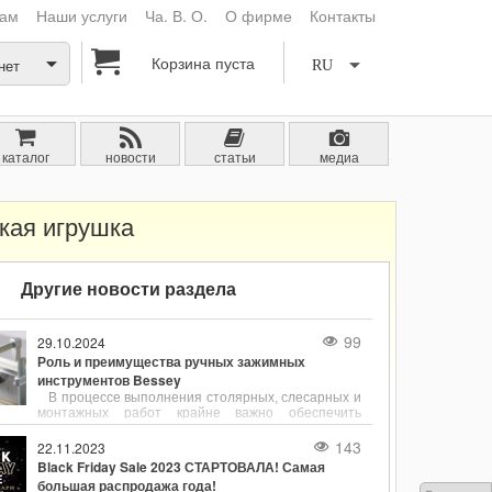
кам
Наши услуги
Ча. В. О.
О фирме
Контакты
Корзина пуста
нет
RU
каталог
новости
статьи
медиа
кая игрушка
Другие новости раздела
99
29.10.2024
Роль и преимущества ручных зажимных
инструментов Bessey
В процессе выполнения столярных, слесарных и
монтажных работ крайне важно обеспечить
надёжное и точное фиксирование деталей.
Ручные зажимные инструменты, такие как
143
22.11.2023
струбцины, являются незаменимыми
Black Friday Sale 2023 СТАРТОВАЛА! Самая
помощниками для удержания заготовок в нужном
большая распродажа года!
положении. Одним из лидеров в производстве