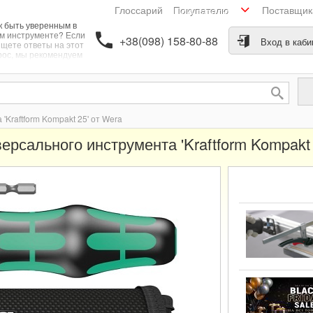
Глоссарий
Поставщи
Покупателю
к быть уверенным в
м инструменте? Если
+38(098) 158-80-88
Вход в каби
щете ответы на этот
рос, мы рекомендуем
ратить внимание на
ерсальный инструмент
ftform Kompakt 25" от
a. Этот инструмент
рал в себе несколько
олезных функций,
'Kraftform Kompakt 25' от Wera
оляющих с легкостью
полнять различные
ерсального инструмента 'Kraftform Kompakt 
задачи.