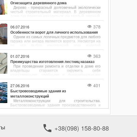
разнообразный ассортимент, простота и
Огнезащита деревянного дома
универсальность.
Дерево - прекрасный долговечный экологически
чистый строительный материал. В деревянном
доме так приятно находиться: он теплый, уютный,
в нем даже дышится легко.
378
06.07.2016
Особенности ворот для личного использования
Одним из самых логичных предметов для любого
гаража или ангара являются ворота. Несмотря на
то, что выбор конструкций этих изделий
достаточно ограничен, с каждым днем
покупателям становится все сложнее
363
01.07.2016
определиться со своей покупкой.
Преимущества изготовления лестниц назаказ
При проведении ремонта и отделки в доме его
владельцы стараются окружить себя
качественными, удобными и функциональными
вещами. Если идет речь об обустройстве
двухэтажного дома или многоярусной квартиры,
401
27.06.2016
много времени уделяется выбору лестницы.
Быстровозводимые здания из
Именно она выступает в роли связующего
металлоконструкций
элемента между этажами.
Металлоконструкции для строительства.
Быстровозводимые здания производственного и
прочего назначения на металлокаркасе.
Преимущества быстровозводимых зданий из
металлоконструкций.
+38(098) 158-80-88
ТЫ