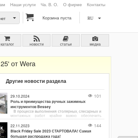
кам
Наши услуги
Ча. В. О.
О фирме
Контакты
Корзина пуста
нет
RU
каталог
новости
статьи
медиа
25' от Wera
Другие новости раздела
101
29.10.2024
Роль и преимущества ручных зажимных
инструментов Bessey
В процессе выполнения столярных, слесарных и
монтажных работ крайне важно обеспечить
надёжное и точное фиксирование деталей.
Ручные зажимные инструменты, такие как
144
22.11.2023
струбцины, являются незаменимыми
Black Friday Sale 2023 СТАРТОВАЛА! Самая
помощниками для удержания заготовок в нужном
большая распродажа года!
положении. Одним из лидеров в производстве