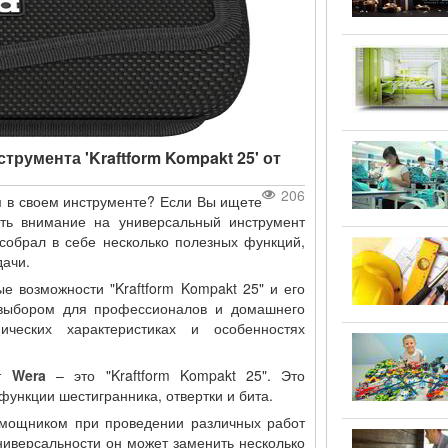
румента 'Kraftform Kompakt 25' от
206
м в своем инструменте? Если Вы ищете
ить внимание на универсальный инструмент
 собрал в себе несколько полезных функций,
дачи.
 возможности "Kraftform Kompakt 25" и его
 выбором для профессионалов и домашнего
ческих характеристиках и особенностях
от
Wera
– это "Kraftform Kompakt 25". Это
ункции шестигранника, отвертки и бита.
омощником при проведении различных работ
ниверсальности он может заменить несколько