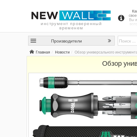
Ка
свое
Вы и
инструмент проверенный
воп
временем
об
унив
"Kra
Производители
Wer
соб
п
Главная
Новости
Обзор универсального инструмента 
позв
вы
Обзор унив