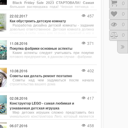
Корз
0
Black Friday Sale 2023 СТАРТОВАЛА! Самая
струбцин является компания Bessey, известная
большая распродажа года!
Черная пятница —
своей продукцией, сочетающей в себе надёжность,
самая большая распродажа года, которая пройдет
точность и разнообразие конструкций.
Отло
0
с 23.11.23 по 30.11.23 в магазине Newwall.kiev.ua.
457
22.02.2017
Вас ждут скидки на все товары. Черная пятница —
Как обустроить детскую комнату
тот день, когда можно совершить желаемую
Прос
0
Разработка дизайна детской комнаты - задание
покупку со скидкой на все товары вне зависимости
довольно ответственное. Детская комната должна
от суммы покупки.
сочетать в себе зоны для отдыха, занятий и игр и
Срав
0
при этом быть безопасной для своего хозяина и
довольно просторной.
371
11.08.2016
Покупка фабрики основные аспекты
Какие аспекты следует учитывать при покупке
готового предприятия, в данном случае - фабрики.
402
10.08.2016
Советы как делать ремонт поэтапно
Советы над чем задуматься после начала
строительства вашего дома
417
02.08.2016
Конструктор LEGO - самая любимая и
узнаваемая детская игрушка
Мир детских игрушек сложно представить без
уникального конструктора Лего, который является
мечтой каждого ребенка. Основа успеха детского
конструктора - высокое качество деталей,
458
06.07.2016