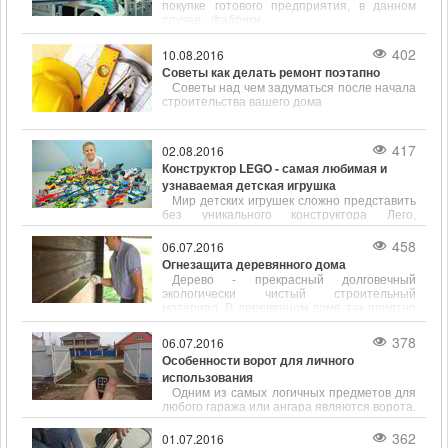
покупке готового предприятия, в данном
случае - фабрики.
402
10.08.2016
Советы как делать ремонт поэтапно
Советы над чем задуматься после начала
строительства вашего дома
417
02.08.2016
Конструктор LEGO - самая любимая и
узнаваемая детская игрушка
Мир детских игрушек сложно представить
без уникального конструктора Лего,
который является мечтой каждого ребенка.
Основа успеха детского конструктора -
458
06.07.2016
высокое качество деталей, разнообразный
Огнезащита деревянного дома
ассортимент, простота и универсальность.
Дерево - прекрасный долговечный
экологически чистый строительный
материал. В деревянном доме так приятно
находиться: он теплый, уютный, в нем даже
дышится легко.
378
06.07.2016
Особенности ворот для личного
использования
Одним из самых логичных предметов для
любого гаража или ангара являются ворота.
Несмотря на то, что выбор конструкций
этих изделий достаточно ограничен, с
362
01.07.2016