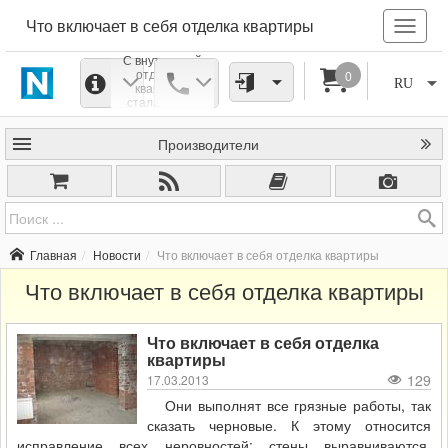
Что включает в себя отделка квартиры
С внутренней
отделкой
0
RU
квартиры
сталкивался
каждый из нас.
Дело это не
Производители
легкое, но
результат
приносит нам
массу
удовольствия.
Если Вы не
хотите
погрязнуть в
Главная
Новости
Что включает в себя отделка квартиры
старых обоях и
куче пыли, эту
Что включает в себя отделка квартиры
работу следует
доверить
профессионалам.
Что включает в себя отделка
квартиры
129
17.03.2013
Они выполнят все грязные работы, так
сказать черновые. К этому относится
исправление всех неровностей: стены выравниваются,