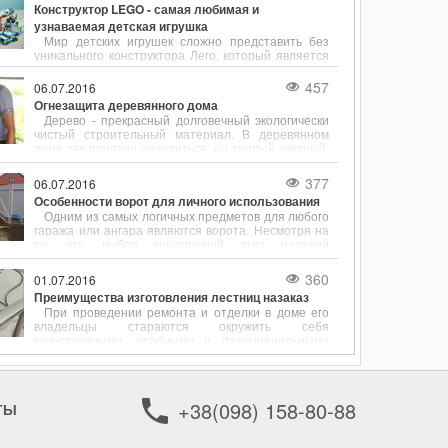
Конструктор LEGO - самая любимая и
узнаваемая детская игрушка
Мир детских игрушек сложно представить без
уникального конструктора Лего, который является
мечтой каждого ребенка. Основа успеха детского
конструктора - высокое качество деталей,
457
06.07.2016
разнообразный ассортимент, простота и
Огнезащита деревянного дома
универсальность.
Дерево - прекрасный долговечный экологически
чистый строительный материал. В деревянном
доме так приятно находиться: он теплый, уютный,
в нем даже дышится легко.
377
06.07.2016
Особенности ворот для личного использования
Одним из самых логичных предметов для любого
гаража или ангара являются ворота. Несмотря на
то, что выбор конструкций этих изделий
достаточно ограничен, с каждым днем
покупателям становится все сложнее
360
01.07.2016
определиться со своей покупкой.
Преимущества изготовления лестниц назаказ
При проведении ремонта и отделки в доме его
владельцы стараются окружить себя
качественными, удобными и функциональными
вещами. Если идет речь об обустройстве
двухэтажного дома или многоярусной квартиры,
много времени уделяется выбору лестницы.
Именно она выступает в роли связующего
+38(098) 158-80-88
ТЫ
элемента между этажами.