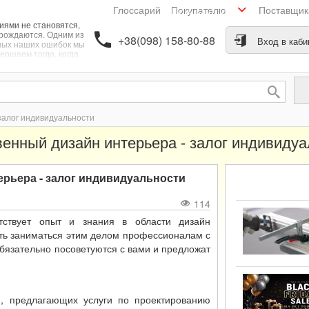
Глоссарий
Поставщи
Покупателю
иями не становятся,
рождаются. Одним из
+38(098) 158-80-88
Вход в каби
ных наших ошибок мы
ершаем тогда, когда
считаем, что с
ктированием дизайна
интерьера сможет
справиться
амостоятельно. Не
ый человек обладает
залог индивидуальности
тьем прекрасного и
тетическим вкусом.
венный дизайн интерьера - залог индивидуа
ерьера - залог индивидуальности
114
тствует опыт и знания в области дизайн
ить заниматься этим делом профессионалам с
бязательно посоветуются с вами и предложат
, предлагающих услуги по проектированию