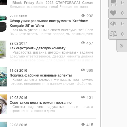
Корз
0
Black Friday Sale 2023 СТАРТОВАЛА! Самая
струбцин является компания Bessey, известная
большая распродажа года!
Черная пятница —
своей продукцией, сочетающей в себе надёжность,
самая большая распродажа года, которая пройдет
точность и разнообразие конструкций.
Отло
0
с 23.11.23 по 30.11.23 в магазине Newwall.kiev.ua.
202
29.03.2023
Вас ждут скидки на все товары. Черная пятница —
Обзор универсального инструмента 'Kraftform
тот день, когда можно совершить желаемую
Прос
0
Kompakt 25' от Wera
покупку со скидкой на все товары вне зависимости
Как быть уверенным в своем инструменте? Если
от суммы покупки.
Срав
0
Вы ищете ответы на этот вопрос, мы рекомендуем
обратить внимание на универсальный инструмент
"Kraftform Kompakt 25" от Wera. Этот инструмент
457
22.02.2017
собрал в себе несколько полезных функций,
Как обустроить детскую комнату
позволяющих с легкостью выполнять различные
Разработка дизайна детской комнаты - задание
задачи.
довольно ответственное. Детская комната должна
сочетать в себе зоны для отдыха, занятий и игр и
при этом быть безопасной для своего хозяина и
довольно просторной.
369
11.08.2016
Покупка фабрики основные аспекты
Какие аспекты следует учитывать при покупке
готового предприятия, в данном случае - фабрики.
401
10.08.2016
Советы как делать ремонт поэтапно
Советы над чем задуматься после начала
строительства вашего дома
415
02.08.2016