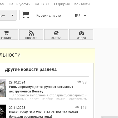
кам
Наши услуги
Ча. В. О.
О фирме
Контакты
Корзина пуста
нет
RU
каталог
новости
статьи
медиа
льности
Другие новости раздела
99
29.10.2024
Роль и преимущества ручных зажимных
инструментов Bessey
В процессе выполнения столярных, слесарных и
монтажных работ крайне важно обеспечить
надёжное и точное фиксирование деталей.
Ручные зажимные инструменты, такие как
143
22.11.2023
струбцины, являются незаменимыми
Black Friday Sale 2023 СТАРТОВАЛА! Самая
помощниками для удержания заготовок в нужном
большая распродажа года!
положении. Одним из лидеров в производстве