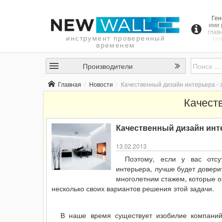
Ген
ими 
глав
инструмент проверенный
сов
временем
прое
Производители
с
кажд
Главная
Новости
Качественный дизайн интерьера - 
чу
эс
Качест
Качественный дизайн инт
13.02.2013
Поэтому, если у вас отсу
интерьера, лучше будет довер
многолетним стажем, которые о
несколько своих вариантов решения этой задачи.
В наше время существует изобилие компаний