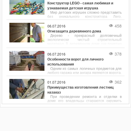
Конструктор LEGO - самая любимая и
узнаваемая детская игрушка
Мир детских игрушек сложно представить
без уникального конструктора Лего,
который является мечтой каждого ребенка.
Основа успеха детского конструктора -
458
06.07.2016
высокое качество деталей, разнообразный
Огнезащита деревянного дома
ассортимент, простота и универсальность.
Дерево - прекрасный долговечный
экологически чистый строительный
материал. В деревянном доме так приятно
находиться: он теплый, уютный, в нем даже
дышится легко.
378
06.07.2016
Особенности ворот для личного
использования
Одним из самых логичных предметов для
любого гаража или ангара являются ворота.
Несмотря на то, что выбор конструкций
этих изделий достаточно ограничен, с
362
01.07.2016
каждым днем покупателям становится все
Преимущества изготовления лестниц
сложнее определиться со своей покупкой.
назаказ
При проведении ремонта и отделки в
доме его владельцы стараются окружить
себя качественными, удобными и
функциональными вещами. Если идет речь
об обустройстве двухэтажного дома или
многоярусной квартиры, много времени
уделяется выбору лестницы. Именно она
выступает в роли связующего элемента
между этажами.