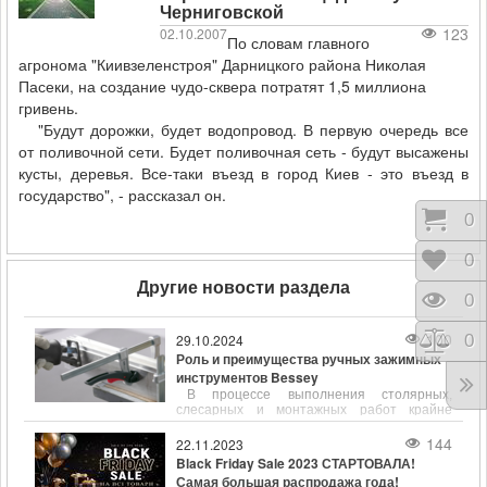
Черниговской
123
02.10.2007
По словам главного
агронома "Киивзеленстроя" Дарницкого района Николая
Пасеки, на создание чудо-сквера потратят 1,5 миллиона
гривень.
"Будут дорожки, будет водопровод. В первую очередь все
от поливочной сети. Будет поливочная сеть - будут высажены
кусты, деревья. Все-таки въезд в город Киев - это въезд в
государство", - рассказал он.
Корз
0
Отло
0
Другие новости раздела
Прос
0
100
29.10.2024
Срав
0
Роль и преимущества ручных зажимных
инструментов Bessey
В процессе выполнения столярных,
слесарных и монтажных работ крайне
важно обеспечить надёжное и точное
фиксирование деталей. Ручные зажимные
144
22.11.2023
инструменты, такие как струбцины,
Black Friday Sale 2023 СТАРТОВАЛА!
являются незаменимыми помощниками для
Самая большая распродажа года!
удержания заготовок в нужном положении.