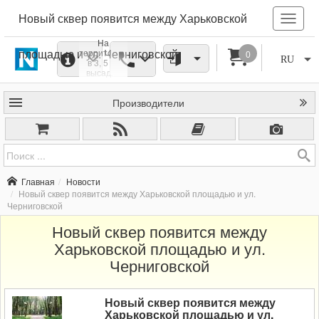
Новый сквер появится между Харьковской
На
площадью и ул. Черниговской
территории
0
RU
в 3, 5 га
высадят
кусты,
деревья,
Производители
проложат
дорожки и
установят
лавочки. А
наилучшие
мастера
Дарницкого
района
Главная
Новости
создадут из
цветов
Новый сквер появится между Харьковской площадью и ул.
настоящие
Черниговской
украинские
орнаменты.
Новый сквер появится между
Харьковской площадью и ул.
Черниговской
Новый сквер появится между
Харьковской площадью и ул.