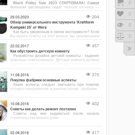
Корз
0
Black Friday Sale 2023 СТАРТОВАЛА! Самая
струбцин является компания Bessey, известная
большая распродажа года!
Черная пятница —
своей продукцией, сочетающей в себе надёжность,
самая большая распродажа года, которая пройдет
точность и разнообразие конструкций.
Отло
0
с 23.11.23 по 30.11.23 в магазине Newwall.kiev.ua.
204
29.03.2023
Вас ждут скидки на все товары. Черная пятница —
Обзор универсального инструмента 'Kraftform
тот день, когда можно совершить желаемую
Прос
0
Kompakt 25' от Wera
покупку со скидкой на все товары вне зависимости
Как быть уверенным в своем инструменте? Если
от суммы покупки.
Срав
0
Вы ищете ответы на этот вопрос, мы рекомендуем
обратить внимание на универсальный инструмент
"Kraftform Kompakt 25" от Wera. Этот инструмент
457
22.02.2017
собрал в себе несколько полезных функций,
Как обустроить детскую комнату
позволяющих с легкостью выполнять различные
Разработка дизайна детской комнаты - задание
задачи.
довольно ответственное. Детская комната должна
сочетать в себе зоны для отдыха, занятий и игр и
при этом быть безопасной для своего хозяина и
довольно просторной.
370
11.08.2016
Покупка фабрики основные аспекты
Какие аспекты следует учитывать при покупке
готового предприятия, в данном случае - фабрики.
402
10.08.2016
Советы как делать ремонт поэтапно
Советы над чем задуматься после начала
строительства вашего дома
417
02.08.2016