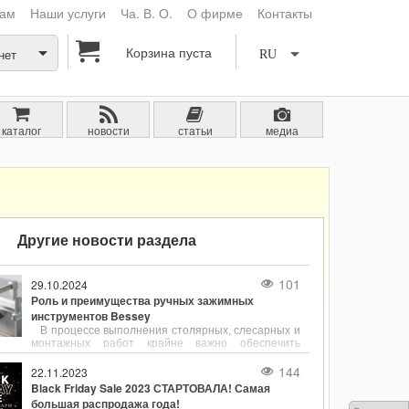
кам
Наши услуги
Ча. В. О.
О фирме
Контакты
Корзина пуста
нет
RU
каталог
новости
статьи
медиа
Другие новости раздела
101
29.10.2024
Роль и преимущества ручных зажимных
инструментов Bessey
В процессе выполнения столярных, слесарных и
монтажных работ крайне важно обеспечить
надёжное и точное фиксирование деталей.
Ручные зажимные инструменты, такие как
144
22.11.2023
струбцины, являются незаменимыми
Black Friday Sale 2023 СТАРТОВАЛА! Самая
помощниками для удержания заготовок в нужном
большая распродажа года!
положении. Одним из лидеров в производстве