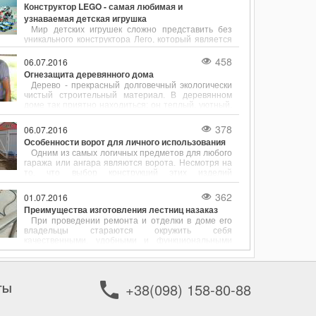
Конструктор LEGO - самая любимая и
узнаваемая детская игрушка
Мир детских игрушек сложно представить без
уникального конструктора Лего, который является
мечтой каждого ребенка. Основа успеха детского
конструктора - высокое качество деталей,
458
06.07.2016
разнообразный ассортимент, простота и
Огнезащита деревянного дома
универсальность.
Дерево - прекрасный долговечный экологически
чистый строительный материал. В деревянном
доме так приятно находиться: он теплый, уютный,
в нем даже дышится легко.
378
06.07.2016
Особенности ворот для личного использования
Одним из самых логичных предметов для любого
гаража или ангара являются ворота. Несмотря на
то, что выбор конструкций этих изделий
достаточно ограничен, с каждым днем
покупателям становится все сложнее
362
01.07.2016
определиться со своей покупкой.
Преимущества изготовления лестниц назаказ
При проведении ремонта и отделки в доме его
владельцы стараются окружить себя
качественными, удобными и функциональными
вещами. Если идет речь об обустройстве
двухэтажного дома или многоярусной квартиры,
много времени уделяется выбору лестницы.
Именно она выступает в роли связующего
+38(098) 158-80-88
ТЫ
элемента между этажами.