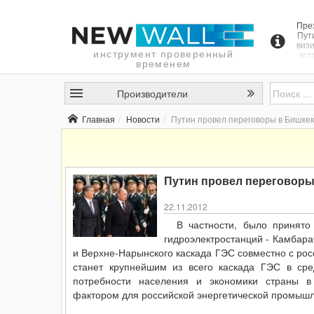
Пре
Пут
визи
инструмент проверенный
вст
временем
Ат
Кыр
Производители
п
во
п
Главная
Новости
Путин провел переговоры в Бишке
ме
Путин провел переговоры
22.11.2012
В частности, было принято
гидроэлектростанций - Камбар
и Верхне-Нарынского каскада ГЭС совместно с рос
станет крупнейшим из всего каскада ГЭС в ср
потребности населения и экономики страны в
фактором для российской энергетической промышл