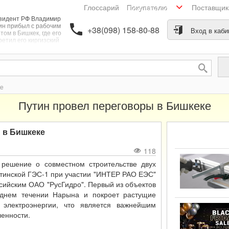
Глоссарий
Поставщи
Покупателю
зидент РФ Владимир
ин прибыл с рабочим
+38(098) 158-80-88
Вход в каби
том в Бишкек, где его
ретил его киргизский
коллега Алмазбек
амбаев. В столице
гызстана он провел
ереговоры по ряду
просов, после чего
олитики подписали
ке
несколько важных
жгосударственных
Путин провел переговоры в Бишкеке
соглашений.
 в Бишкеке
118
 решение о совместном строительстве двух
атинской ГЭС-1 при участии "ИНТЕР РАО ЕЭС"
сийским ОАО "РусГидро". Первый из объектов
еднем течении Нарына и покроет растущие
 электроэнергии, что является важнейшим
енности.