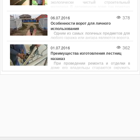
экологически чистый строительный
материал. В деревянном доме так приятно
находиться: он теплый, уютный, в нем даже
дышится легко.
378
06.07.2016
Особенности ворот для личного
использования
Одним из самых логичных предметов для
любого гаража или ангара являются ворота.
Несмотря на то, что выбор конструкций
этих изделий достаточно ограничен, с
362
01.07.2016
каждым днем покупателям становится все
Преимущества изготовления лестниц
сложнее определиться со своей покупкой.
назаказ
При проведении ремонта и отделки в
доме его владельцы стараются окружить
себя качественными, удобными и
функциональными вещами. Если идет речь
об обустройстве двухэтажного дома или
многоярусной квартиры, много времени
уделяется выбору лестницы. Именно она
выступает в роли связующего элемента
между этажами.