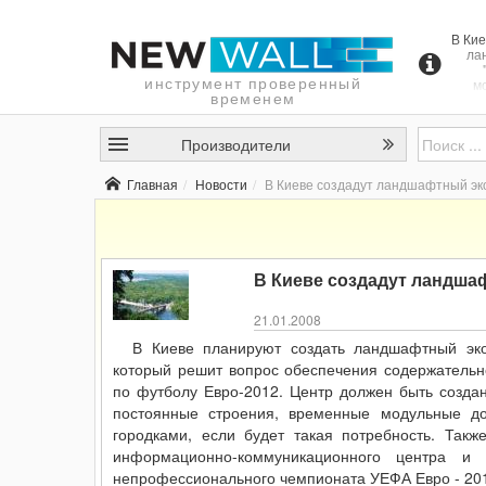
В Кие
ла
инструмент проверенный
м
временем
ко
соде
Производители
р
чем
Главная
Новости
В Киеве создадут ландшафтный эк
В Киеве создадут ландша
21.01.2008
В Киеве планируют создать ландшафтный эк
который решит вопрос обеспечения содержательн
по футболу Евро-2012. Центр должен быть создан
постоянные строения, временные модульные д
городками, если будет такая потребность. Такж
информационно-коммуникационного центра и 
непрофессионального чемпионата УЕФА Евро - 20