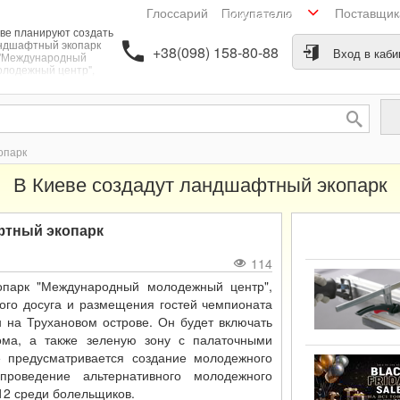
Глоссарий
Поставщи
Покупателю
ве планируют создать
ндшафтный экопарк
+38(098) 158-80-88
Вход в каби
"Международный
олодежный центр",
торый решит вопрос
обеспечения
ржательного досуга и
азмещения гостей
пионата по футболу
Евро-2012.
опарк
В Киеве создадут ландшафтный экопарк
фтный экопарк
114
опарк "Международный молодежный центр",
ого досуга и размещения гостей чемпионата
 на Трухановом острове. Он будет включать
ома, а также зеленую зону с палаточными
е предусматривается создание молодежного
проведение альтернативного молодежного
12 среди болельщиков.