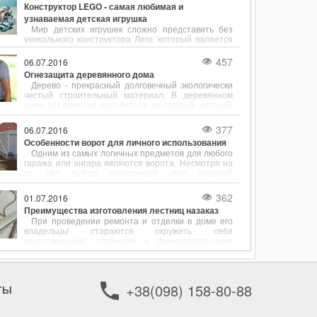
Конструктор LEGO - самая любимая и
узнаваемая детская игрушка
Мир детских игрушек сложно представить без
уникального конструктора Лего, который является
мечтой каждого ребенка. Основа успеха детского
конструктора - высокое качество деталей,
457
06.07.2016
разнообразный ассортимент, простота и
Огнезащита деревянного дома
универсальность.
Дерево - прекрасный долговечный экологически
чистый строительный материал. В деревянном
доме так приятно находиться: он теплый, уютный,
в нем даже дышится легко.
377
06.07.2016
Особенности ворот для личного использования
Одним из самых логичных предметов для любого
гаража или ангара являются ворота. Несмотря на
то, что выбор конструкций этих изделий
достаточно ограничен, с каждым днем
покупателям становится все сложнее
362
01.07.2016
определиться со своей покупкой.
Преимущества изготовления лестниц назаказ
При проведении ремонта и отделки в доме его
владельцы стараются окружить себя
качественными, удобными и функциональными
вещами. Если идет речь об обустройстве
двухэтажного дома или многоярусной квартиры,
много времени уделяется выбору лестницы.
Именно она выступает в роли связующего
+38(098) 158-80-88
ТЫ
элемента между этажами.