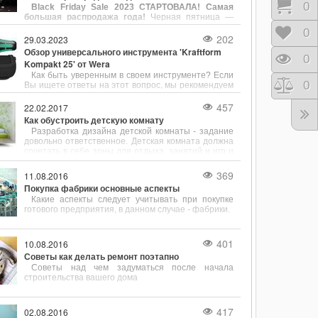
Корз
0
Black Friday Sale 2023 СТАРТОВАЛА! Самая
струбцин является компания Bessey, известная
большая распродажа года!
Черная пятница —
своей продукцией, сочетающей в себе надёжность,
самая большая распродажа года, которая пройдет
точность и разнообразие конструкций.
Отло
0
с 23.11.23 по 30.11.23 в магазине Newwall.kiev.ua.
202
29.03.2023
Вас ждут скидки на все товары. Черная пятница —
Обзор универсального инструмента 'Kraftform
тот день, когда можно совершить желаемую
Прос
0
Kompakt 25' от Wera
покупку со скидкой на все товары вне зависимости
Как быть уверенным в своем инструменте? Если
от суммы покупки.
Срав
0
Вы ищете ответы на этот вопрос, мы рекомендуем
обратить внимание на универсальный инструмент
"Kraftform Kompakt 25" от Wera. Этот инструмент
457
22.02.2017
собрал в себе несколько полезных функций,
Как обустроить детскую комнату
позволяющих с легкостью выполнять различные
Разработка дизайна детской комнаты - задание
задачи.
довольно ответственное. Детская комната должна
сочетать в себе зоны для отдыха, занятий и игр и
при этом быть безопасной для своего хозяина и
довольно просторной.
369
11.08.2016
Покупка фабрики основные аспекты
Какие аспекты следует учитывать при покупке
готового предприятия, в данном случае - фабрики.
401
10.08.2016
Советы как делать ремонт поэтапно
Советы над чем задуматься после начала
строительства вашего дома
417
02.08.2016