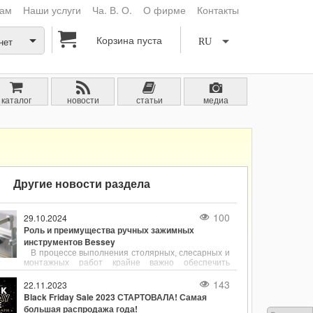
кам
Наши услуги
Ча. В. О.
О фирме
Контакты
Корзина пуста
нет
RU
каталог
новости
статьи
медиа
Другие новости раздела
100
29.10.2024
Роль и преимущества ручных зажимных
инструментов Bessey
В процессе выполнения столярных, слесарных и
монтажных работ крайне важно обеспечить
надёжное и точное фиксирование деталей.
Ручные зажимные инструменты, такие как
143
22.11.2023
струбцины, являются незаменимыми
Black Friday Sale 2023 СТАРТОВАЛА! Самая
помощниками для удержания заготовок в нужном
большая распродажа года!
положении. Одним из лидеров в производстве