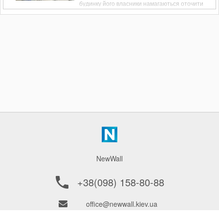
будинку його власники намагаються оточити
себе якісними, зручними і функціональними
речами. Якщо йдеться про облаштування
двоповерхового будинку або багатоярусної
квартири, багато часу приділяється вибору
сходів. Саме вони виступає в ролі
сполучного елемента між поверхами.
NewWall
+38(098) 158-80-88
office@newwall.kiev.ua