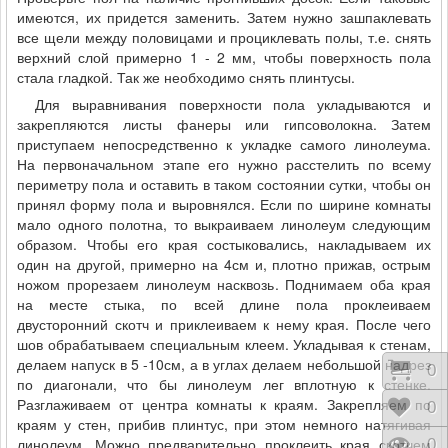
понравившийся
имеются, их придется заменить. Затем нужно зашпаклевать
вам рисунок,
нужную
все щели между половицами и проциклевать полы, т.е. снять
ширину, и
верхний слой примерно 1 - 2 мм, чтобы поверхность пола
каким именно
видом
стала гладкой. Так же необходимо снять плинтусы.
линолеума вы
хотите покрыть
Для выравнивания поверхности пола укладываются и
ваши полы.
закрепляются листы фанеры или гипсоволокна. Затем
приступаем непосредственно к укладке самого линолеума.
На первоначальном этапе его нужно расстелить по всему
периметру пола и оставить в таком состоянии сутки, чтобы он
принял форму пола и выровнялся. Если по ширине комнаты
мало одного полотна, то выкраиваем линолеум следующим
образом. Чтобы его края состыковались, накладываем их
один на другой, примерно на 4см и, плотно прижав, острым
ножом прорезаем линолеум насквозь. Поднимаем оба края
на месте стыка, по всей длине пола проклеиваем
двусторонний скотч и приклеиваем к нему края. После чего
шов обрабатываем специальным клеем. Укладывая к стенам,
делаем напуск в 5 -10см, а в углах делаем небольшой надрез
Коши
0
по диагонали, что бы линолеум лег вплотную к стенке.
Разглаживаем от центра комнаты к краям. Закрепляем по
Відк
0
краям у стен, прибив плинтус, при этом немного натягивая
линолеум. Можно предварительно проклеить края скотчем
Пере
0