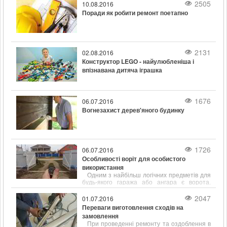
2505
10.08.2016
Поради як робити ремонт поетапно
2131
02.08.2016
Конструктор LEGO - найулюбленіша і
впізнавана дитяча іграшка
1676
06.07.2016
Вогнезахист дерев'яного будинку
1726
06.07.2016
Особливості воріт для особистого
використання
Одним з найбільш логічних предметів для
будь-якого гаража або ангара є ворота.
Незважаючи на те, що вибір конструкцій цих
виробів досить обмежений, з кожним днем
2047
01.07.2016
покупцям стає все складніше визначитися зі
Переваги виготовлення сходів на
своєю покупкою.
замовлення
При проведенні ремонту та оздоблення в