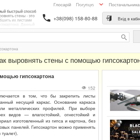
Глосарій
Постачальник
Покупцю
ый быстрый способ
ровнять стены - это
+38(098) 158-80-88
Вхід в кабі
бшить их листами
псокартона. Данный
соб выровнять стену
аст нам обсалютно
ую поверхность и, что
е маловажно с этой
той может справиться
псокартона
й человек, у которого
 растут откуда надо.
ак выровнять стены с помощью гипсокарто
омощью гипсокартона
152
лючается в том, что бы закрепить листы
ланный несущий каркас. Основание каркаса
или металлических профилей. При выборе
рех видов — влагостойкий, огнестойкий и
ериал изготовленный из гипса и картона, без
ковых панелей. Гипсокартон можно применять
туалет).