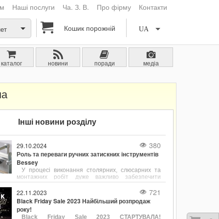
ам
Наші послуги
Ча. З. В.
Про фірму
Контакти
Кошик порожній
нет
UA
каталог
новини
поради
медіа
на
Інші новини розділу
380
29.10.2024
Роль та переваги ручних затискних інструментів
Bessey
У процесі виконання столярних, слюсарних та
монтажних робіт дуже важливо забезпечити
надійне та точне фіксування деталей. Ручні
затискні інструменти, такі як струбцини є
721
22.11.2023
незамінними помічниками для утримання
Black Friday Sale 2023 Найбільший розпродаж
заготовок у потрібному положенні. Одним із лідерів
року!
у виробництві струбцин є компанія Bessey, відома
Black Friday Sale 2023 СТАРТУВАЛА!
своєю продукцією, що поєднує в собі надійність,