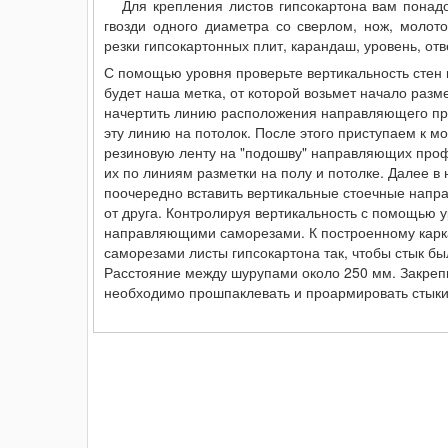
Для крепления листов гипсокартона вам понад
гвозди одного диаметра со сверлом, нож, молото
резки гипсокартонных плит, карандаш, уровень, отв
С помощью уровня проверьте вертикальность стен 
будет наша метка, от которой возьмет начало разм
начертить линию расположения направляющего пр
эту линию на потолок. После этого приступаем к м
резиновую ленту на "подошву" направляющих про
их по линиям разметки на полу и потолке. Далее в
поочередно вставить вертикальные стоечные напр
от друга. Контролируя вертикальность с помощью 
направляющими саморезами. К построенному карк
саморезами листы гипсокартона так, чтобы стык б
Расстояние между шурупами около 250 мм. Закрепи
необходимо прошпаклевать и проармировать стыки