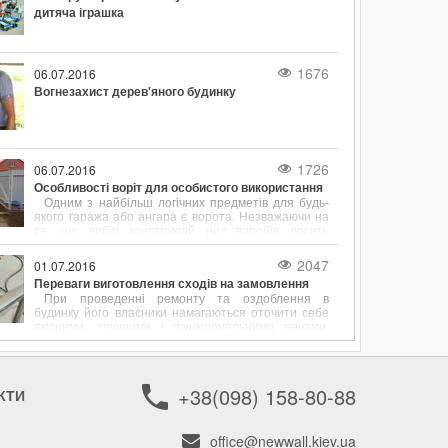
дитяча іграшка
1676
06.07.2016
Вогнезахист дерев'яного будинку
1726
06.07.2016
Особливості воріт для особистого використання
Одним з найбільш логічних предметів для будь-
якого гаража або ангара є ворота. Незважаючи на
те, що вибір конструкцій цих виробів досить
обмежений, з кожним днем покупцям стає все
складніше визначитися зі своєю покупкою.
2047
01.07.2016
Переваги виготовлення сходів на замовлення
При проведенні ремонту та оздоблення в
будинку його власники намагаються оточити себе
якісними, зручними і функціональними речами.
Якщо йдеться про облаштування двоповерхового
будинку або багатоярусної квартири, багато часу
приділяється вибору сходів. Саме вони виступає в
ролі сполучного елемента між поверхами.
+38(098) 158-80-88
КТИ
office@newwall.kiev.ua