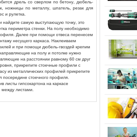
обится дрель со сверлом по бетону, дюбель-
к, ножницы по металлу, шпатель, резак для
ес и рулетка.
и найдите самую выступающую точку, это
етка периметра стенки. На полу необходимо
офиля. Далее при помощи отвеса перенесем
онтажу несущего каркаса. Наклеиваем
филей и при помощи дюбель-гвоздей крепим
 направляющие на полу и потолке нужно
авляющие на расстоянии равному 60 см друг
уровня, прикрепите стоечные профили с
асу из металлических профилей прикрепите
ыл посередине стоечного профиля.
в листы гипсокартона на каркасе
 между листами.