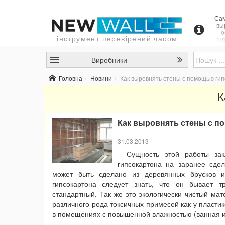
Сам
вы
о
інструмент перевірений часом
ги
спо
д
Виробники
ровн
н
рабо
Головна
Новини
Как выровнять стены с помощью ги
любо
руки
К
Как выровнять стены с п
31.03.2013
Сущность этой работы зак
гипсокартона на заранее сде
может быть сделано из деревянных брусков 
гипсокартона следует знать, что он бывает т
стандартный. Так же это экологически чистый мат
различного рода токсичных примесей как у пласти
в помещениях с повышенной влажностью (ванная и 