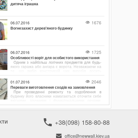
дитяча іграшка
1676
06.07.2016
Вогнезахист дерев'яного будинку
1725
06.07.2016
Особливості воріт для особистого використання
Одним з найбільш логічних предметів для будь-
якого гаража або ангара є ворота. Незважаючи на
те, що вибір конструкцій цих виробів досить
обмежений, з кожним днем покупцям стає все
складніше визначитися зі своєю покупкою.
2046
01.07.2016
Переваги виготовлення сходів на замовлення
При проведенні ремонту та оздоблення в
будинку його власники намагаються оточити себе
якісними, зручними і функціональними речами.
Якщо йдеться про облаштування двоповерхового
будинку або багатоярусної квартири, багато часу
приділяється вибору сходів. Саме вони виступає в
ролі сполучного елемента між поверхами.
+38(098) 158-80-88
КТИ
office@newwall.kiev.ua