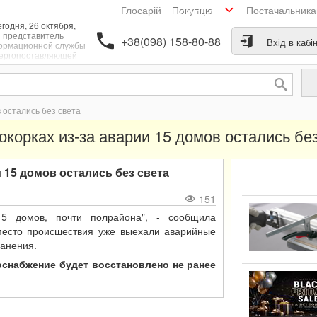
Глосарій
Постачальник
Покупцю
годня, 26 октября,
представитель
+38(098) 158-80-88
Вхід в кабі
ормационной службы
ергопоставляющей
мпании "Киевэнерго"
щила, что по причине
рии в жилом массиве
окорки в Дарницком
районе Киева 15
 остались без света
ногоэтажных домов
остались без
окорках из-за аварии 15 домов остались без
троснабжения, пишет
ммерсант-Украина".
 15 домов остались без света
151
.15 домов, почти полрайона", - сообщила
 место происшествия уже выехали аварийные
ранения.
снабжение будет восстановлено не ранее