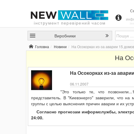
Се
инф
інструмент перевірений часом
эн
ко
сооб
Виробники
ава
Ос
Головна
Новини
На Осокорках из-за аварии 15 домов
м
На Ос
элек
"Ко
На Осокорках из-за аварии
06.11.2007
"Это только те, что позвонили..
представитель. В "Киевэнерго" заверили, что на
группы с целью выяснения причин аварии и их уст
Согласно прогнозам информслужбы, электро
24:00.