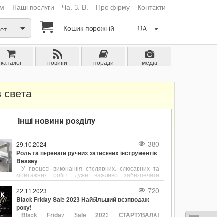
ам
Наші послуги
Ча. З. В.
Про фірму
Контакти
Кошик порожній
нет
UA
каталог
новини
поради
медіа
 света
Інші новини розділу
380
29.10.2024
Роль та переваги ручних затискних інструментів
Bessey
У процесі виконання столярних, слюсарних та
монтажних робіт дуже важливо забезпечити
надійне та точне фіксування деталей. Ручні
затискні інструменти, такі як струбцини є
720
22.11.2023
незамінними помічниками для утримання
Black Friday Sale 2023 Найбільший розпродаж
заготовок у потрібному положенні. Одним із лідерів
року!
у виробництві струбцин є компанія Bessey, відома
Black Friday Sale 2023 СТАРТУВАЛА!
своєю продукцією, що поєднує в собі надійність,