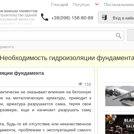
Глосарій
Постачальник
Покупцю
м важным элементом
строительстве зданий
+38(098) 158-80-88
Вхід в кабі
ооружений является
ундамент, который
принимает большую
асть нагрузки всего
я, будь-то небольшой
едж или многоэтажный
Его долгая и надежная
дамента
лужба гарантирует
олговечность всего
Необходимость гидроизоляции фундамент
ния. Немаловажным
ором для обеспечения
луатации фундамента,
течении длительного
ляции фундамента
емени, является его
гидроизоляция.
Современное
158
тельство, в основном,
меняет монолитные
рактически не оказывает влияния на бетонную
железобетонные
ие на металлическую арматуру, приводит к
даменты, в которых
сокие прочностные
ии, арматура разрушается сама, теряя свои
казатели бетона на
в размере, еще и начинает разрушать саму
атие, дополняются
возможностью
аллической арматуры
, будь-то её отсутствие или некачественное
ывать сопротивление
агрузкам на излом.
амента, проблемам с эксплуатацией самого