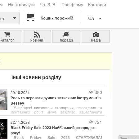
ам
Наші послуги
Ча. З. В.
Про фірму
Контакти
Кошик порожній
нет
UA
каталог
новини
поради
медіа
а
Інші новини розділу
380
29.10.2024
Роль та переваги ручних затискних інструментів
Bessey
У процесі виконання столярних, слюсарних та
монтажних робіт дуже важливо забезпечити
надійне та точне фіксування деталей. Ручні
затискні інструменти, такі як струбцини є
721
22.11.2023
незамінними помічниками для утримання
Black Friday Sale 2023 Найбільший розпродаж
заготовок у потрібному положенні. Одним із лідерів
року!
у виробництві струбцин є компанія Bessey, відома
Black Friday Sale 2023 СТАРТУВАЛА!
своєю продукцією, що поєднує в собі надійність,