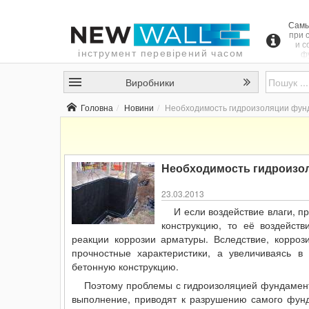
Самы
при 
и с
інструмент перевірений часом
ф
вос
ч
Виробники
здани
котт
дом. 
Головна
Новини
Необходимость гидроизоляции фун
с
д
зда
факт
эксп
в 
Необходимость гидроизо
вр
23.03.2013
строи
при
И если воздействие влаги, п
конструкцию, то её воздейств
фун
вы
реакции коррозии арматуры. Вследствие, корроз
по
прочностные характеристики, а увеличиваясь 
сж
бетонную конструкцию.
мет
Поэтому проблемы с гидроизоляцией фундамента
оказ
н
выполнение, приводят к разрушению самого фунд