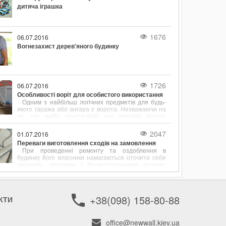
дитяча іграшка
1676
06.07.2016
Вогнезахист дерев'яного будинку
1726
06.07.2016
Особливості воріт для особистого використання
Одним з найбільш логічних предметів для будь-
якого гаража або ангара є ворота. Незважаючи на
те, що вибір конструкцій цих виробів досить
обмежений, з кожним днем покупцям стає все
складніше визначитися зі своєю покупкою.
2047
01.07.2016
Переваги виготовлення сходів на замовлення
При проведенні ремонту та оздоблення в
будинку його власники намагаються оточити себе
якісними, зручними і функціональними речами.
Якщо йдеться про облаштування двоповерхового
будинку або багатоярусної квартири, багато часу
приділяється вибору сходів. Саме вони виступає в
ролі сполучного елемента між поверхами.
+38(098) 158-80-88
КТИ
office@newwall.kiev.ua