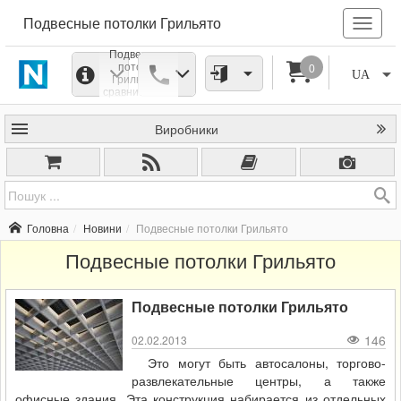
Подвесные потолки Грильято
Подвесные
потолки
0
UA
Грильято -
сравнительно
новая
разновидность
Виробники
потолков. Они
задумывались,
в первую
очередь, для
помещений,
прежде всего
общественных,
с высокими
Головна
Новини
Подвесные потолки Грильято
потолками.
Подвесные потолки Грильято
Подвесные потолки Грильято
146
02.02.2013
Это могут быть автосалоны, торгово-
развлекательные центры, а также
офисные здания. Эта конструкция набирается из отдельных