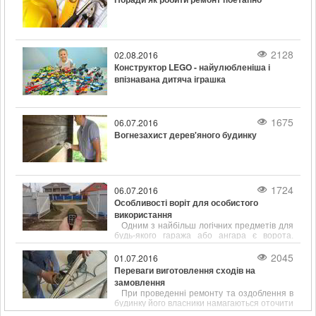
2128
02.08.2016
Конструктор LEGO - найулюбленіша і
впізнавана дитяча іграшка
1675
06.07.2016
Вогнезахист дерев'яного будинку
1724
06.07.2016
Особливості воріт для особистого
використання
Одним з найбільш логічних предметів для
будь-якого гаража або ангара є ворота.
Незважаючи на те, що вибір конструкцій цих
виробів досить обмежений, з кожним днем
2045
01.07.2016
покупцям стає все складніше визначитися зі
Переваги виготовлення сходів на
своєю покупкою.
замовлення
При проведенні ремонту та оздоблення в
будинку його власники намагаються оточити
себе якісними, зручними і функціональними