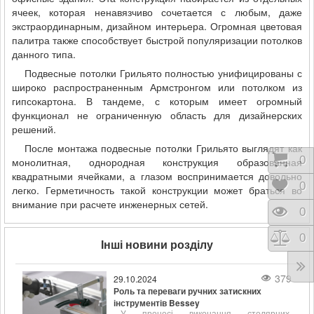
ячеек, которая ненавязчиво сочетается с любым, даже
экстраординарным, дизайном интерьера. Огромная цветовая
палитра также способствует быстрой популяризации потолков
данного типа.
Подвесные потолки Грильято полностью унифицированы с
широко распространенным Армстронгом или потолком из
гипсокартона. В тандеме, с которым имеет огромный
функционал не ограниченную область для дизайнерских
решений.
После монтажа подвесные потолки Грильято выглядят как
Коши
0
монолитная, однородная конструкция образованная
квадратными ячейками, а глазом воспринимается довольно
Відк
0
легко. Герметичность такой конструкции может браться во
внимание при расчете инженерных сетей.
Пере
0
Порі
0
Інші новини розділу
379
29.10.2024
Роль та переваги ручних затискних
інструментів Bessey