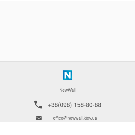
речами. Якщо йдеться про облаштування
двоповерхового будинку або багатоярусної
квартири, багато часу приділяється вибору
сходів. Саме вони виступає в ролі
сполучного елемента між поверхами.
NewWall
+38(098) 158-80-88
office@newwall.kiev.ua