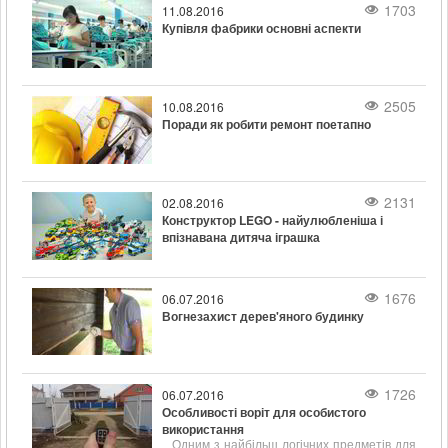
безпечною для свого господаря і досить
1703
11.08.2016
просторою.
Купівля фабрики основні аспекти
2505
10.08.2016
Поради як робити ремонт поетапно
2131
02.08.2016
Конструктор LEGO - найулюбленіша і
впізнавана дитяча іграшка
1676
06.07.2016
Вогнезахист дерев'яного будинку
1726
06.07.2016
Особливості воріт для особистого
використання
Одним з найбільш логічних предметів для