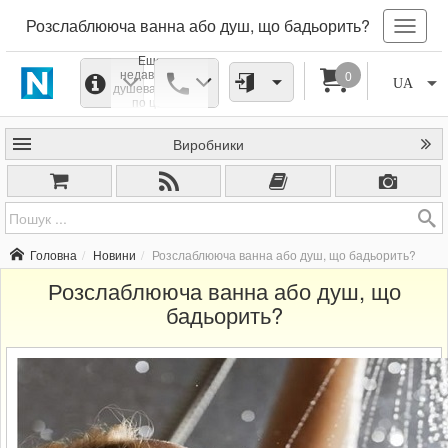
Розслаблююча ванна або душ, що бадьорить?
Еще до
недавних пор
0
UA
душевая кабина
по цене и
популярности
относилась к
Виробники
категориям
предметов
роскоши.
Сегодня уровень
технологичности
изготовления и
практичные
материалы дают
Головна
Новини
Розслаблююча ванна або душ, що бадьорить?
возможность
практически
Розслаблююча ванна або душ, що
каждому
ощутить
бадьорить?
удовольствие
принятия душа.