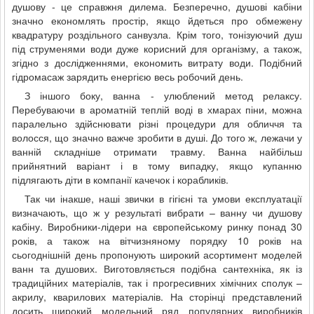
душову - це справжня дилема. Безперечно, душові кабіни
значно економлять простір, якщо йдеться про обмежену
квадратуру роздільного санвузла. Крім того, тонізуючий душ
під струменями води дуже корисний для організму, а також,
згідно з дослідженнями, економить витрату води. Подібний
гідромасаж зарядить енергією весь робочий день.
З іншого боку, ванна - улюблений метод релаксу.
Перебуваючи в ароматній теплій воді в хмарах піни, можна
паралельно здійснювати різні процедури для обличчя та
волосся, що значно важче зробити в душі. До того ж, лежачи у
ванній складніше отримати травму. Ванна найбільш
прийнятний варіант і в тому випадку, якщо купанню
підлягають діти в компанії качечок і корабликів.
Так чи інакше, наші звички в гігієні та умови експлуатації
визначають, що ж у результаті вибрати – ванну чи душову
кабіну. Виробники-лідери на європейському ринку понад 30
років, а також на вітчизняному порядку 10 років на
сьогоднішній день пропонують широкий асортимент моделей
ванн та душових. Виготовляється подібна сантехніка, як із
традиційних матеріалів, так і прогресивних хімічних сполук –
акрилу, кварилових матеріалів. На сторінці представлений
досить широкий модельний ряд популярних виробників