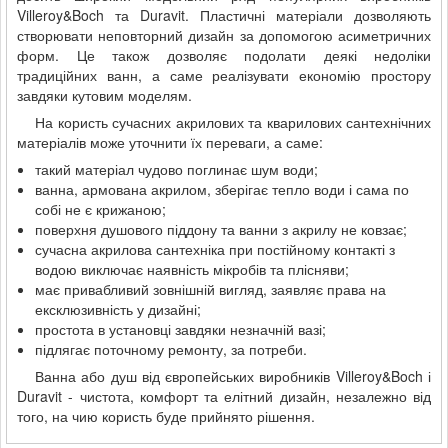
Villeroy&Boch та Duravit. Пластичні матеріали дозволяють
створювати неповторний дизайн за допомогою асиметричних
форм. Це також дозволяє подолати деякі недоліки
традиційних ванн, а саме реалізувати економію простору
завдяки кутовим моделям.
На користь сучасних акрилових та кварилових сантехнічних
матеріалів може уточнити їх переваги, а саме:
такий матеріал чудово поглинає шум води;
ванна, армована акрилом, зберігає тепло води і сама по
собі не є крижаною;
поверхня душового піддону та ванни з акрилу не ковзає;
сучасна акрилова сантехніка при постійному контакті з
водою виключає наявність мікробів та плісняви;
має привабливий зовнішній вигляд, заявляє права на
ексклюзивність у дизайні;
простота в установці завдяки незначній вазі;
підлягає поточному ремонту, за потреби.
Ванна або душ від європейських виробників Villeroy&Boch і
Duravit - чистота, комфорт та елітний дизайн, незалежно від
того, на чию користь буде прийнято рішення.