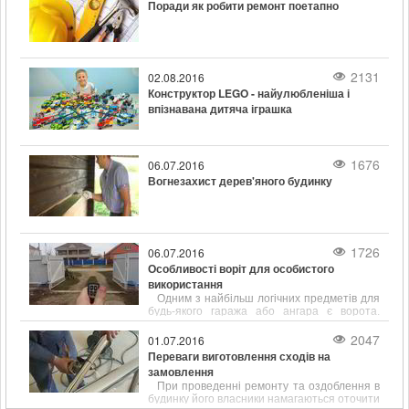
Поради як робити ремонт поетапно
2131
02.08.2016
Конструктор LEGO - найулюбленіша і
впізнавана дитяча іграшка
1676
06.07.2016
Вогнезахист дерев'яного будинку
1726
06.07.2016
Особливості воріт для особистого
використання
Одним з найбільш логічних предметів для
будь-якого гаража або ангара є ворота.
Незважаючи на те, що вибір конструкцій цих
виробів досить обмежений, з кожним днем
2047
01.07.2016
покупцям стає все складніше визначитися зі
Переваги виготовлення сходів на
своєю покупкою.
замовлення
При проведенні ремонту та оздоблення в
будинку його власники намагаються оточити