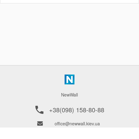
себе якісними, зручними і функціональними
речами. Якщо йдеться про облаштування
двоповерхового будинку або багатоярусної
квартири, багато часу приділяється вибору
сходів. Саме вони виступає в ролі
сполучного елемента між поверхами.
NewWall
+38(098) 158-80-88
office@newwall.kiev.ua