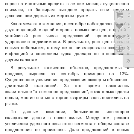
спрос на ипотечные кредиты в летние месяцы существенно
снизился, то банкирам выгоднее продать свои кредиты
дешевле, чем держать их мертвым грузом.
Коши
0
Как отмечают в компании, в сентябре наблюдалась борьба
Відк
0
двух тенденций: с одной стороны, повышения цен, с другой -
устойчивый рост числа предложений, препятствующий
Пере
0
удорожанию недвижимости. В результате, рост цен оказался
весьма небольшим, к тому же он нивелировался возросшей
Порі
0
инфляцией и снижением курса доллара по отношению к
другим валютам.
В результате количество объектов, предлагаемых к
продаже, выросло за сентябрь примерно на 12%.
Существенное увеличение предложения эксперты объясняют
длительной стагнацией. За это время накопилось
значительное "отложенное предложение", и как только сделки
пошли, многие снятые с торгов квартиры вновь появились на
рынке.
По данным компании, большинство инвесторов
вкладывали деньги в новое жилье. Между тем, резкого
увеличения удельного веса этого сегмента в общем составе
предложения не произошло. Доля предложений в новых