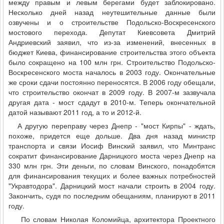
между правым и левым берегами будет заблокировано.
Несколько дней назад неутешительные данные были
озвучены и о строительстве Подольско-Воскресенского
мостового перехода. Депутат Киевсовета Дмитрий
Андриевский заявил, что из-за изменений, внесенных в
бюджет Киева, финансирование строительства этого объекта
было сокращено на 100 млн грн. Строительство Подольско-
Воскресенского моста началось в 2003 году. Окончательные
же сроки сдачи постоянно переносятся. В 2006 году обещали,
что строительство окончат в 2009 году. В 2007-м зазвучала
другая дата - мост сдадут в 2010-м. Теперь окончательной
датой называют 2011 год, а то и 2012-й.
А другую переправу через Днепр - "мост Кирпы" - ждать,
похоже, придется еще дольше. Два дня назад министр
транспорта и связи Иосиф Винский заявил, что Минтранс
сократит финансирование Дарницкого моста через Днепр на
330 млн грн. Эти деньги, по словам Винского, понадобятся
для финансирования текущих и более важных потребностей
"Укравтодора". Дарницкий мост начали строить в 2004 году.
Закончить, судя по последним обещаниям, планируют в 2011
году.
По словам Николая Коломийца, архитектора Проектного