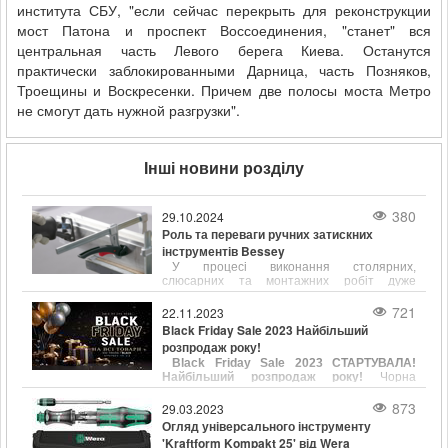
института СБУ, "если сейчас перекрыть для реконструкции
мост Патона и проспект Воссоединения, "станет" вся
центральная часть Левого берега Киева. Останутся
практически заблокированными Дарница, часть Позняков,
Троещины и Воскресенки. Причем две полосы моста Метро
не смогут дать нужной разгрузки".
Інші новини розділу
380
29.10.2024
Роль та переваги ручних затискних
інструментів Bessey
У процесі виконання столярних,
слюсарних та монтажних робіт дуже
важливо забезпечити надійне та точне
фіксування деталей. Ручні затискні
721
22.11.2023
інструменти, такі як струбцини є
Black Friday Sale 2023 Найбільший
незамінними помічниками для утримання
розпродаж року!
заготовок у потрібному положенні. Одним із
Black Friday Sale 2023 СТАРТУВАЛА!
лідерів у виробництві струбцин є компанія
Найбільший розпродаж року!
Чорна
Bessey, відома своєю продукцією, що
п’ятниця — найбільший розпродаж року,
поєднує в собі надійність, точність та
який пройде з 23.11.23 до 30.11.23 в
873
різноманітність конструкцій.
29.03.2023
магазині Newwall.kiev.ua. На вас чекають
Огляд універсального інструменту
знижки на всі товари. Чорна п’ятниця — той
'Kraftform Kompakt 25' від Wera
день, коли можна зробити бажану покупку зі