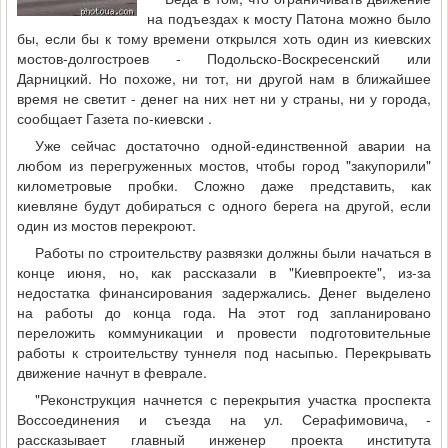
на подъездах к мосту Патона можно было
бы, если бы к тому времени открылся хоть один из киевских
мостов-долгостроев - Подольско-Воскресенский или
Дарницкий. Но похоже, ни тот, ни другой нам в ближайшее
время не светит - денег на них нет ни у страны, ни у города,
сообщает Газета по-киевски .
Уже сейчас достаточно одной-единственной аварии на
любом из перегруженных мостов, чтобы город "закупорили"
километровые пробки. Сложно даже представить, как
киевляне будут добираться с одного берега на другой, если
один из мостов перекроют.
Работы по строительству развязки должны были начаться в
конце июня, но, как рассказали в "Киевпроекте", из-за
недостатка финансирования задержались. Денег выделено
на работы до конца года. На этот год запланировано
переложить коммуникации и провести подготовительные
работы к строительству туннеля под насыпью. Перекрывать
движение начнут в феврале.
"Реконструкция начнется с перекрытия участка проспекта
Воссоединения и съезда на ул. Серафимовича, -
рассказывает главный инженер проекта института