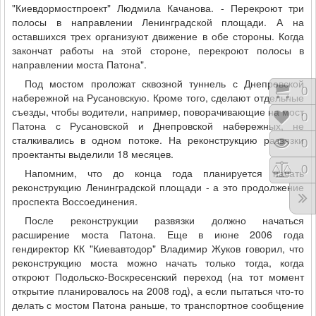
"Киевдормостпроект" Людмила Качанова. - Перекроют три
полосы в направлении Ленинградской площади. А на
оставшихся трех организуют движение в обе стороны. Когда
закончат работы на этой стороне, перекроют полосы в
направлении моста Патона".
Под мостом проложат сквозной туннель с Днепровской
Коши
0
набережной на Русановскую. Кроме того, сделают отдельные
съезды, чтобы водители, например, поворачивающие на мост
Відк
0
Патона с Русановской и Днепровской набережных, не
сталкивались в одном потоке. На реконструкцию развязки
Пере
0
проектанты выделили 18 месяцев.
Порі
0
Напомним, что до конца года планируется начать
реконструкцию Ленинградской площади - а это продолжение
проспекта Воссоединения.
После реконструкции развязки должно начаться
расширение моста Патона. Еще в июне 2006 года
гендиректор КК "Киевавтодор" Владимир Жуков говорил, что
реконструкцию моста можно начать только тогда, когда
откроют Подольско-Воскресенский переход (на тот момент
открытие планировалось на 2008 год), а если пытаться что-то
делать с мостом Патона раньше, то транспортное сообщение