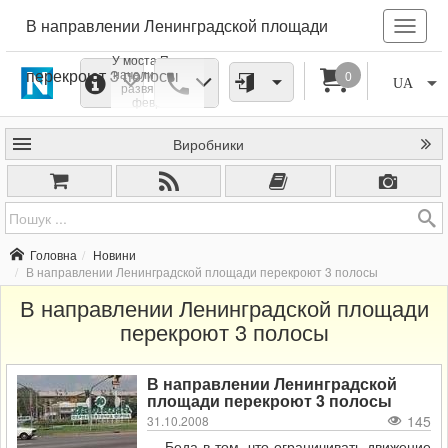
В направлении Ленинградской площади
У моста Патона
перекроют 3 полосы
начали строить
0
UA
развязку. А с
февраля
перекроют
движение по
Виробники
проспекту
Воссоединения,
и тогда пробки
заблокируют
сообщение
между левым и
правым
берегами
Головна
Новини
города.
В направлении Ленинградской площади перекроют 3 полосы
В направлении Ленинградской площади
перекроют 3 полосы
В направлении Ленинградской
площади перекроют 3 полосы
145
31.10.2008
Беда в том, что ограничивать движение