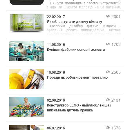
Як бути впевненим в своєму інструменті?
знижкою на всі товари незалежно від суми
Якщо Ви шукаєте відповіді на це питання,
покупки.
ми радимо звернути увагу на універсальний
інструмент "Kraftform Kompakt 25" від Wera.
2301
22.02.2017
Цей інструмент зібрав в собі кілька корисних
Як облаштувати дитячу кімнату
функцій, які дозволяють з легкістю
Розробка дизайну дитячої кімнати -
виконувати різноманітні завдання.
завдання досить відповідальне. Дитяча
кімната повинна поєднувати в собі зони для
відпочинку, занять та ігор і при цьому бути
безпечною для свого господаря і досить
1703
11.08.2016
просторою.
Купівля фабрики основні аспекти
2505
10.08.2016
Поради як робити ремонт поетапно
2131
02.08.2016
Конструктор LEGO - найулюбленіша і
впізнавана дитяча іграшка
1676
06.07.2016