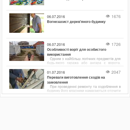
1676
06.07.2016
Вогнезахист дерев'яного будинку
1726
06.07.2016
Особливості воріт для особистого
використання
Одним з найбільш логічних предметів для
будь-якого гаража або ангара є ворота.
Незважаючи на те, що вибір конструкцій цих
виробів досить обмежений, з кожним днем
2047
01.07.2016
покупцям стає все складніше визначитися зі
Переваги виготовлення сходів на
своєю покупкою.
замовлення
При проведенні ремонту та оздоблення в
будинку його власники намагаються оточити
себе якісними, зручними і функціональними
речами. Якщо йдеться про облаштування
двоповерхового будинку або багатоярусної
квартири, багато часу приділяється вибору
сходів. Саме вони виступає в ролі
сполучного елемента між поверхами.