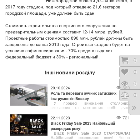
Нижегородской области Д.Святковского, в
2017 году стадион, под который отведено 21,6 гектаров
городской площади, уже должен быть сдан.
Стоимость строительства спортивного сооружения по
предварительным оценкам составит 12-14 млрд. рублей.
Проектные работы стоимостью 890 млн. рублей должны быть
завершены до конца 2013 года. Строиться стадион будет на
условиях софинансирования: 70% средств выделит
федеральный бюджет и 30% - региональный.
Коши
0
Інші новини розділу
Відк
0
Пере
0
380
29.10.2024
Роль та переваги ручних затискних
Порі
0
інструментів Bessey
У процесі виконання столярних,
слюсарних та монтажних робіт дуже
важливо забезпечити надійне та точне
фіксування деталей. Ручні затискні
721
22.11.2023
інструменти, такі як струбцини є
Black Friday Sale 2023 Найбільший
незамінними помічниками для утримання
розпродаж року!
заготовок у потрібному положенні. Одним із
Black Friday Sale 2023 СТАРТУВАЛА!
лідерів у виробництві струбцин є компанія
Найбільший розпродаж року!
Чорна
Bessey, відома своєю продукцією, що