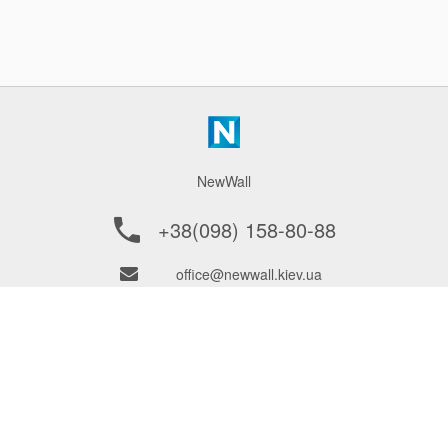
NewWall
+38(098) 158-80-88
office@newwall.kiev.ua
ПОКУПЦЮ
ПОСТАЧАЛЬНИКАМ
ПРО ФІРМУ
як замовити?
КОНТАКТИ
Доставка
Обмін та повернення