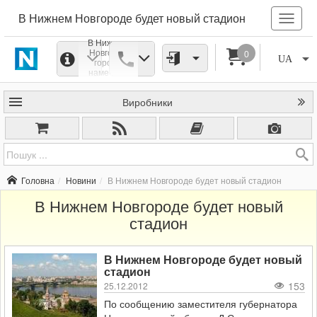
В Нижнем Новгороде будет новый стадион
В Нижнем
Новгорое
0
UA
городе
намечено
строительство
стадиона на
Виробники
45 тысяч мест,
который в
2018 году
будет
принимать
мировой
футбольный
чемпионат.
Головна
Новини
В Нижнем Новгороде будет новый стадион
В Нижнем Новгороде будет новый
стадион
В Нижнем Новгороде будет новый
стадион
153
25.12.2012
По сообщению заместителя губернатора