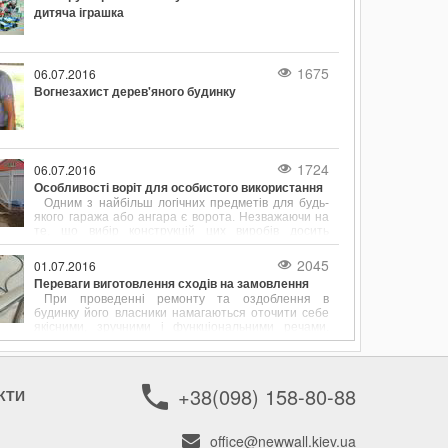
дитяча іграшка
1675
06.07.2016
Вогнезахист дерев'яного будинку
1724
06.07.2016
Особливості воріт для особистого використання
Одним з найбільш логічних предметів для будь-
якого гаража або ангара є ворота. Незважаючи на
те, що вибір конструкцій цих виробів досить
обмежений, з кожним днем покупцям стає все
складніше визначитися зі своєю покупкою.
2045
01.07.2016
Переваги виготовлення сходів на замовлення
При проведенні ремонту та оздоблення в
будинку його власники намагаються оточити себе
якісними, зручними і функціональними речами.
Якщо йдеться про облаштування двоповерхового
будинку або багатоярусної квартири, багато часу
приділяється вибору сходів. Саме вони виступає в
ролі сполучного елемента між поверхами.
+38(098) 158-80-88
КТИ
office@newwall.kiev.ua