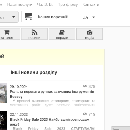
ам
Наші послуги
Ча. З. В.
Про фірму
Контакти
Кошик порожній
нет
UA
каталог
новини
поради
медіа
ой
Інші новини розділу
379
29.10.2024
Роль та переваги ручних затискних інструментів
Bessey
У процесі виконання столярних, слюсарних та
монтажних робіт дуже важливо забезпечити
надійне та точне фіксування деталей. Ручні
затискні інструменти, такі як струбцини є
719
22.11.2023
незамінними помічниками для утримання
Black Friday Sale 2023 Найбільший розпродаж
заготовок у потрібному положенні. Одним із лідерів
року!
у виробництві струбцин є компанія Bessey, відома
Black Friday Sale 2023 СТАРТУВАЛА!
своєю продукцією, що поєднує в собі надійність,