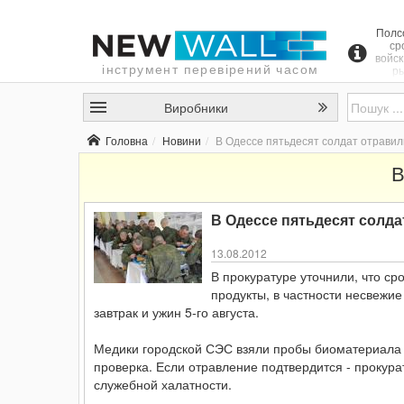
Полсо
ср
войск
інструмент перевірений часом
ры
пр
пр
Виробники
р
теч
а
Головна
Новини
В Одессе пятьдесят солдат отрави
воинс
п
В
жа
диа
ст
вос
В Одессе пятьдесят солд
13.08.2012
В прокуратуре уточнили, что с
продукты, в частности несвежи
завтрак и ужин 5-го августа.
Медики городской СЭС взяли пробы биоматериала 
проверка. Если отравление подтвердится - прокура
служебной халатности.