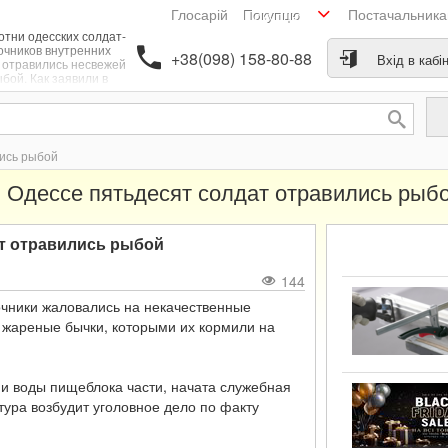
Глосарій
Постачальник
Покупцю
тни одесских солдат-
очников внутренних
+38(098) 158-80-88
Вхід в кабі
 отравились несвежей
бой. Как заявили в
есс-службе военной
окуратуры Южного
егиона Украины, в
ение двух дней 6 и 7
вгуста в медпункт
лись рыбой
кой части обратились
ятьдесят воинов с
 Одессе пятьдесят солдат отравились рыб
лобами на тошноту,
рею, жар. Сегодня в
ационаре находится
емь военнослужащих.
ат отравились рыбой
144
рочники жаловались на некачественные
е жареные бычки, которыми их кормили на
и воды пищеблока части, начата служебная
тура возбудит уголовное дело по факту