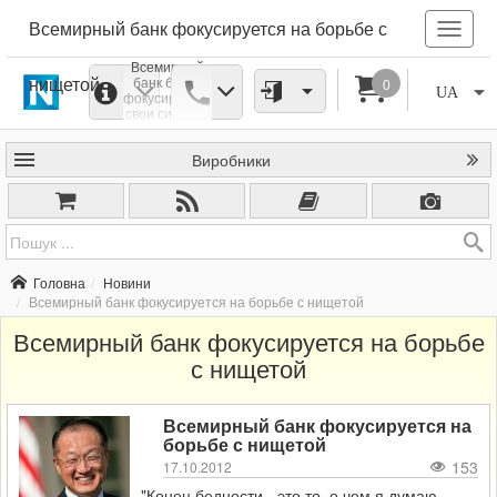
Всемирный банк фокусируется на борьбе с
Всемирный
нищетой
банк будет
0
UA
фокусировать
свои силы на
искоренение
нищеты, о
Виробники
чем его
президент
Джим Ким
рассказал на
пресс-
конференции
в субботу.
Головна
Новини
Всемирный банк фокусируется на борьбе с нищетой
Всемирный банк фокусируется на борьбе
с нищетой
Всемирный банк фокусируется на
борьбе с нищетой
153
17.10.2012
"Конец бедности - это то, о чем я думаю