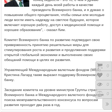
каждый день моей работы в качестве
президента Всемирного банка, и я думаю о
повышении общего процветания, чтобы семьи или молодые
люди могли иметь надежду на светлое будущее, которое
включает хорошую работу, доступ к медицинской помощи и
хорошее образование", - сказал Ким.
Комитет Всемирного банка по развитию подтвердил свою
приверженность принятию решительных меры для
стимулирования роста и развития и продолжения поддержки
открытой глобальной экономики и выполнению своих
обещаний помощи в целях ее развития.
Коши
0
Управляющий Международным валютным фондом (МВФ)
Кристина Лагард также выразил поддержку Всемирному
Відк
0
банку.
Пере
0
Заседание комитета на уровне министров Группы стран
Порі
0
Всемирного банка и Международного валютного фонда для
поиска межправительственного консенсуса по вопросам
развития проходит два раза в год.