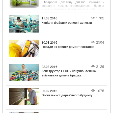
зібрав в собі кілька корисних функцій, які
Розробка дизайну дитячої кімнати -
дозволяють з легкістю виконувати
завдання досить відповідальне. Дитяча
різноманітні завдання.
кімната повинна поєднувати в собі зони
для відпочинку, занять та ігор і при цьому
бути безпечною для свого господаря і
1702
11.08.2016
досить просторою.
Купівля фабрики основні аспекти
2504
10.08.2016
Поради як робити ремонт поетапно
2129
02.08.2016
Конструктор LEGO - найулюбленіша і
впізнавана дитяча іграшка
1675
06.07.2016
Вогнезахист дерев'яного будинку