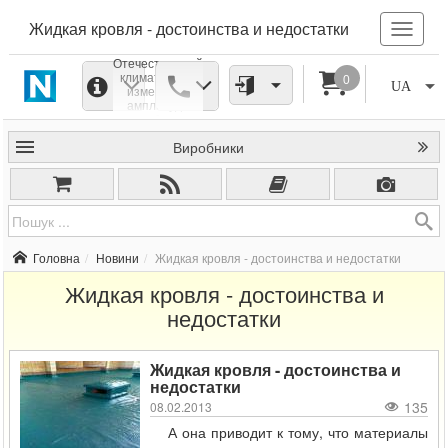
Жидкая кровля - достоинства и недостатки
Отечественный
климат очень
0
UA
изменчив -
амплитуда
колебания
температур
Виробники
очень большая.
В некоторых
регионах эта
амплитуда
может быть
равна 20
градусам на
протяжении
Головна
Новини
Жидкая кровля - достоинства и недостатки
суток. При
таких
Жидкая кровля - достоинства и
колебаниях
строительные
недостатки
материалы
могут
претерпевать
значительную
Жидкая кровля - достоинства и
деформацию.
недостатки
135
08.02.2013
А она приводит к тому, что материалы