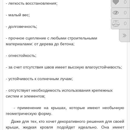
Відк
0
- легкость восстановления;
Пере
0
- малый вес;
Порі
0
- долговечность;
- прочное сцепление с любыми строительными
материалами: от дерева до бетона;
- огнестойкость;
- за счет отсутствия швов имеет высокую влагоустойчивость;
- устойчивость к солнечным лучам;
- отсутствует необходимость использования крепежных
систем и элементов;
- применение на крышах, которые имеют необычную
геометрическую форму.
Даже для тех, кто хочет декоративного решения для своей
крыши, жидкая кровля подойдет идеально. Она имеет