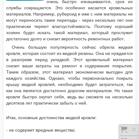
очень быстро изнашиваются, срок их
службы сокращается. Это особенно касается кровельных
материалов. Например, рубероид и иже с ним материалы не
могут переносить такие перепады - через несколько лет они
практически теряют влагоустойчивость. Поэтому хороший
хозяин будет искать такой материал, который прослужит
достаточно долго и снизит вероятность ремонтных работ.
Очень большую популярность сейчас обрела жидкая
кровля, которая состоит из жидкой резины. Она не нуждается
в разогреве перед укладкой. Этот кровельный материал
снизит ваши затраты на ремонт и содержание покрытия.
Таким образом, этот материал экономически выгоден для
каждого хозяйства. Однако, чтобы первоначально покрыть
крышу жидкой кровлей, необходимо будет затратиться, так
как она является достаточно дорогим материалом. Но такая
кровля быстро окупит себя, ведь вы сможете на несколько
десятков лет практически забыть о ней.
Итак, основные достоинства жидкой кровли:
- не содержит вредные вещества;
Коши
0